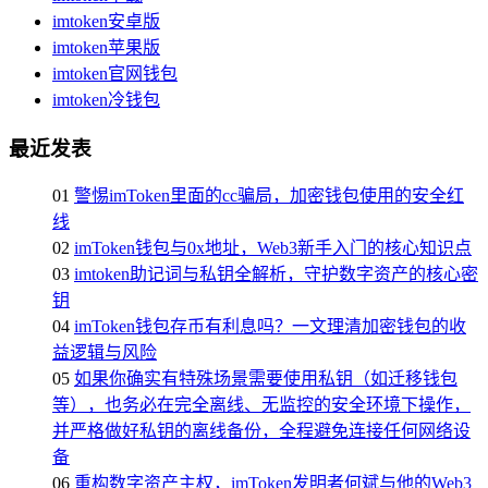
imtoken安卓版
imtoken苹果版
imtoken官网钱包
imtoken冷钱包
最近发表
01
警惕imToken里面的cc骗局，加密钱包使用的安全红
线
02
imToken钱包与0x地址，Web3新手入门的核心知识点
03
imtoken助记词与私钥全解析，守护数字资产的核心密
钥
04
imToken钱包存币有利息吗？一文理清加密钱包的收
益逻辑与风险
05
如果你确实有特殊场景需要使用私钥（如迁移钱包
等），也务必在完全离线、无监控的安全环境下操作，
并严格做好私钥的离线备份，全程避免连接任何网络设
备
06
重构数字资产主权，imToken发明者何斌与他的Web3