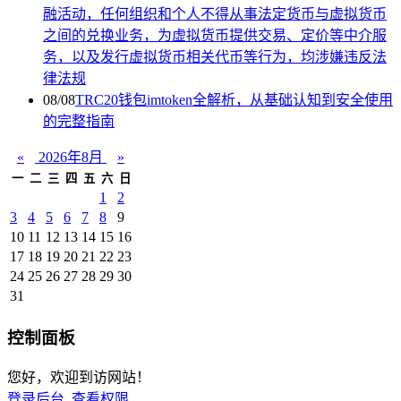
融活动，任何组织和个人不得从事法定货币与虚拟货币
之间的兑换业务，为虚拟货币提供交易、定价等中介服
务，以及发行虚拟货币相关代币等行为，均涉嫌违反法
律法规
08/08
TRC20钱包imtoken全解析，从基础认知到安全使用
的完整指南
«
2026年8月
»
一
二
三
四
五
六
日
1
2
3
4
5
6
7
8
9
10
11
12
13
14
15
16
17
18
19
20
21
22
23
24
25
26
27
28
29
30
31
控制面板
您好，欢迎到访网站！
登录后台
查看权限