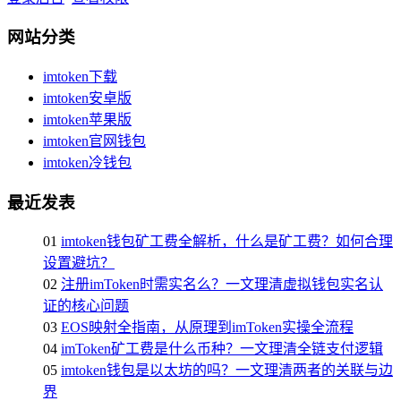
网站分类
imtoken下载
imtoken安卓版
imtoken苹果版
imtoken官网钱包
imtoken冷钱包
最近发表
01
imtoken钱包矿工费全解析，什么是矿工费？如何合理
设置避坑？
02
注册imToken时需实名么？一文理清虚拟钱包实名认
证的核心问题
03
EOS映射全指南，从原理到imToken实操全流程
04
imToken矿工费是什么币种？一文理清全链支付逻辑
05
imtoken钱包是以太坊的吗？一文理清两者的关联与边
界