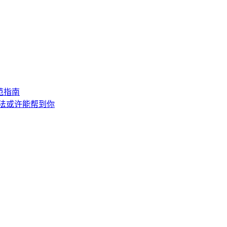
范指南
方法或许能帮到你