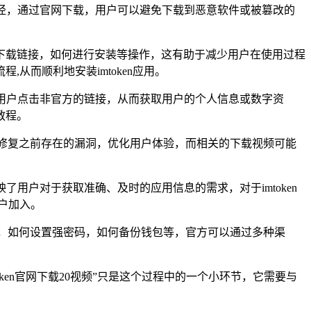
要途径，通过官网下载，用户可以避免下载到恶意软件或被篡改的
下载链接，如何进行安装等操作，这有助于减少用户在使用过程
而顺利地安装imtoken应用。
引导用户点击非官方的链接，从而获取用户的个人信息或数字资
教程。
可能修复之前存在的漏洞，优化用户体验，而相关的下载视频可能
了用户对于获取准确、及时的应用信息的需求，对于imtoken
户加入。
识，如何设置强密码，如何备份钱包等，官方可以通过多种渠
ken官网下载20视频”只是这个过程中的一个小环节，它需要与