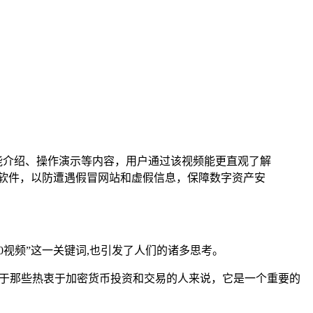
功能介绍、操作演示等内容，用户通过该视频能更直观了解
下载软件，以防遭遇假冒网站和虚假信息，保障数字资产安
20视频”这一关键词,也引发了人们的诸多思考。
能，对于那些热衷于加密货币投资和交易的人来说，它是一个重要的