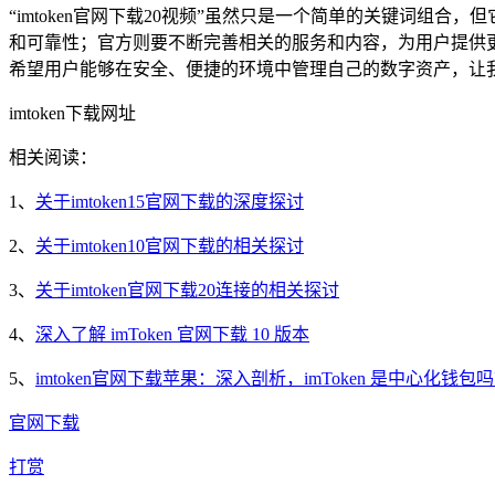
“imtoken官网下载20视频”虽然只是一个简单的关键词
和可靠性；官方则要不断完善相关的服务和内容，为用户提供更
希望用户能够在安全、便捷的环境中管理自己的数字资产，让我们共
imtoken下载网址
相关阅读：
1、
关于imtoken15官网下载的深度探讨
2、
关于imtoken10官网下载的相关探讨
3、
关于imtoken官网下载20连接的相关探讨
4、
深入了解 imToken 官网下载 10 版本
5、
imtoken官网下载苹果：深入剖析，imToken 是中心化钱包
官网下载
打赏