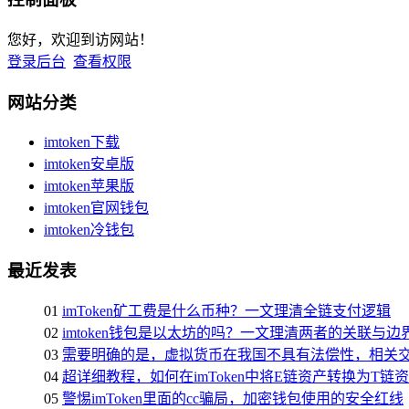
您好，欢迎到访网站！
登录后台
查看权限
网站分类
imtoken下载
imtoken安卓版
imtoken苹果版
imtoken官网钱包
imtoken冷钱包
最近发表
01
imToken矿工费是什么币种？一文理清全链支付逻辑
02
imtoken钱包是以太坊的吗？一文理清两者的关联与边
03
需要明确的是，虚拟货币在我国不具有法偿性，相关交
04
超详细教程，如何在imToken中将E链资产转换为T链
05
警惕imToken里面的cc骗局，加密钱包使用的安全红线