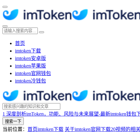
首页
imtoken下载
imtoken安卓版
imtoken苹果版
imtoken官网钱包
imtoken冷钱包
1
深度剖析imToken，功能、风险与未来展望-最新imtoken钱包
搜索一下
当前位置：
首页
imtoken下载
关于imtoken官网下载20视频的相