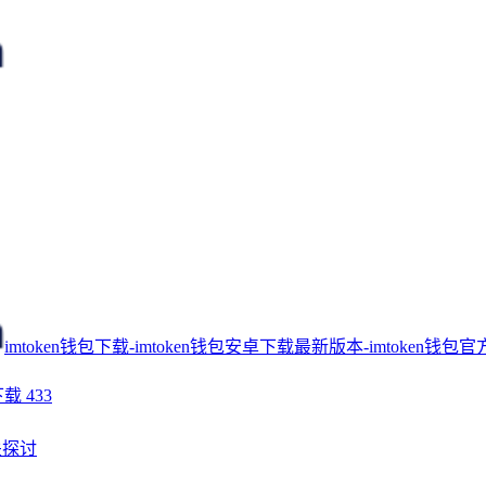
imtoken钱包下载-imtoken钱包安卓下载最新版本-imtoken钱包官
下载
433
关探讨