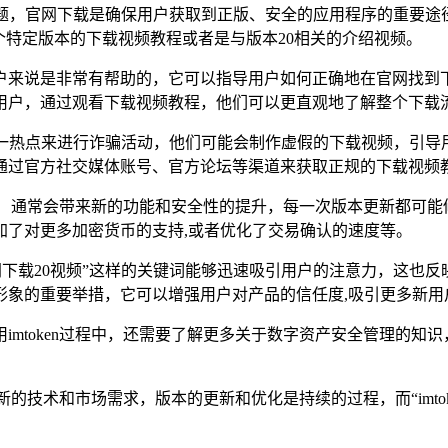
个关键问题，官网下载是确保用户获取到正版、安全的应用程序的重
个特定版本的下载视频教程或者是与版本20相关的介绍视频。
户来说是非常有帮助的，它可以指导用户如何正确地在官网找到
，通过观看下载视频教程，他们可以更直观地了解整个下载流程,从
视频”这一热点来进行诈骗活动，他们可能会制作虚假的下载视频，
通过官方社交媒体账号、官方论坛等渠道来获取正规的下载视频
版本号）通常会带来新的功能和安全性的提升，每一次版本更新都
加了对更多加密货币的支持,或者优化了交易确认的速度等。
官网下载20视频”这样的关键词能够迅速吸引用户的注意力，这也反映
形象的重要举措，它可以增强用户对产品的信任度,吸引更多新用
imtoken过程中，还需要了解更多关于数字资产安全管理的知
应新的技术和市场需求，版本的更新和优化是持续的过程，而“imto