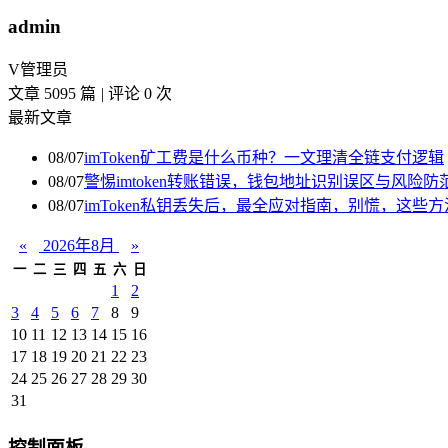
admin
V
管理员
文章 5095 篇
|
评论 0 次
最新文章
08/07
imToken矿工费是什么币种？一文理清全链支付逻辑
08/07
警惕imtoken转账错误，钱包地址识别误区与风险防
08/07
imToken私钥丢失后，最全应对指南，别慌，这些
«
2026年8月
»
一
二
三
四
五
六
日
1
2
3
4
5
6
7
8
9
10
11
12
13
14
15
16
17
18
19
20
21
22
23
24
25
26
27
28
29
30
31
控制面板