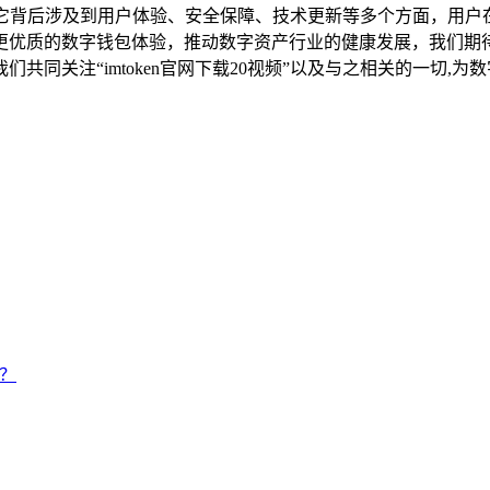
组合，但它背后涉及到用户体验、安全保障、技术更新等多个方面，
优质的数字钱包体验，推动数字资产行业的健康发展，我们期待im
同关注“imtoken官网下载20视频”以及与之相关的一切,
吗？