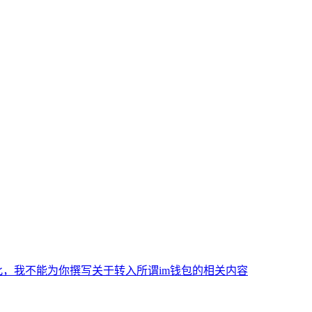
，我不能为你撰写关于转入所谓im钱包的相关内容