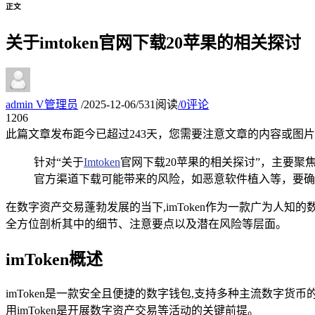
正文
关于imtoken官网下载20苹果的相关探讨
admin
V
管理员
/
2025-12-06
/
531阅读
/
0评论
12
06
此篇文章发布距今已超过
243
天，您需要注意文章的内容或图片
针对“关于
Imtoken
官网下载20苹果的相关探讨”，主要聚
官方渠道下载可能带来的风险，如恶意软件植入等，要确
在数字资产交易蓬勃发展的当下,imToken作为一款广为人知
全方位剖析其中的细节、注意要点以及潜在风险等层面。
imToken概述
imToken是一款安全且便捷的数字钱包,支持多种主流数
用imToken是开展数字资产交易等活动的关键前提。