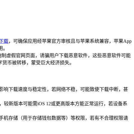
下载
，可确保应用经苹果官方审核且与苹果系统兼容，苹果App
用。
子会炮制虚假官网页面，诱骗用户下载恶意软件，这些恶意软件可能
数字货币被转移，蒙受巨大经济损失。
境影响下载速度与稳定性，若网络不稳，可能致使下载中断，甚
求，较新版本可能需iOS 12或更高版本方能正常运行，若设备系
取手机存储（用于存储钱包数据等）等权限，若有不合理权限请