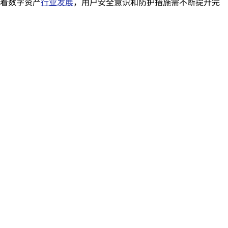
随着数字资产
行业发展
，用户安全意识和防护措施需不断提升完