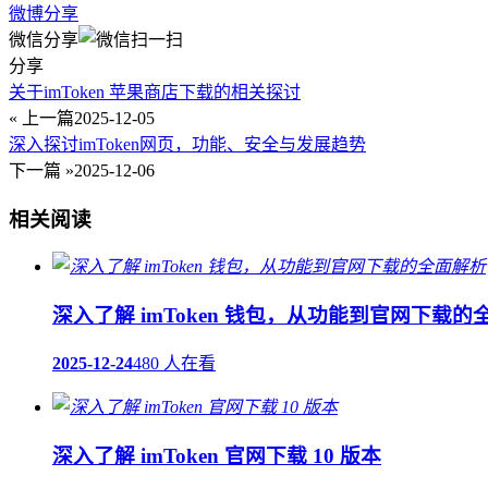
微博分享
微信分享
分享
关于imToken 苹果商店下载的相关探讨
« 上一篇
2025-12-05
深入探讨imToken网页，功能、安全与发展趋势
下一篇 »
2025-12-06
相关阅读
深入了解 imToken 钱包，从功能到官网下载的
2025-12-24
480 人在看
深入了解 imToken 官网下载 10 版本