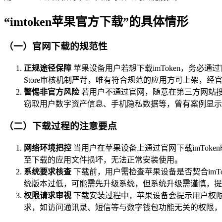
“imtoken苹果官方下载”的具体情形
（一）官网下载的规范性
正规途径保障
苹果设备用户若想下载imToken，务必
Store审核机制严苛，唯有符合规范的应用方可上架，经官网引
警惕非官方风险
若用户不通过官网，随意在第三方网站搜索
窃取用户数字资产信息、手机隐私数据等，曾有案例显示，
（二）下载过程的注意要点
网络环境把控
当用户在苹果设备上通过官网下载imTo
至下载的应用文件损坏，无法正常安装使用。
系统要求核查
下载前，用户需检查苹果设备是否契合imTo
统版本过低，可能需先升级系统，但系统升级需谨慎，提
权限请求审视
下载安装过程中，苹果设备会提示用户权限
求，如访问通讯录、短信等与数字钱包功能无关的权限，