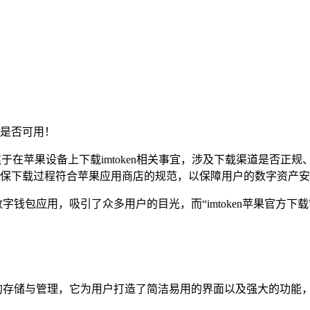
是否可用！
焦于在苹果设备上下载imtoken相关事宜，涉及下载渠道是否
保下载过程符合苹果应用商店的规范，以保障用户的数字资产安
的数字钱包应用，吸引了众多用户的目光，而“imtoken苹果官
字货币的存储与管理，它为用户打造了简洁易用的界面以及强大的功