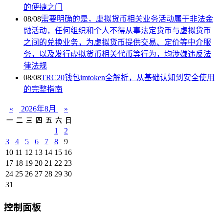
的便捷之门
08/08
需要明确的是，虚拟货币相关业务活动属于非法金
融活动，任何组织和个人不得从事法定货币与虚拟货币
之间的兑换业务，为虚拟货币提供交易、定价等中介服
务，以及发行虚拟货币相关代币等行为，均涉嫌违反法
律法规
08/08
TRC20钱包imtoken全解析，从基础认知到安全使用
的完整指南
«
2026年8月
»
一
二
三
四
五
六
日
1
2
3
4
5
6
7
8
9
10
11
12
13
14
15
16
17
18
19
20
21
22
23
24
25
26
27
28
29
30
31
控制面板