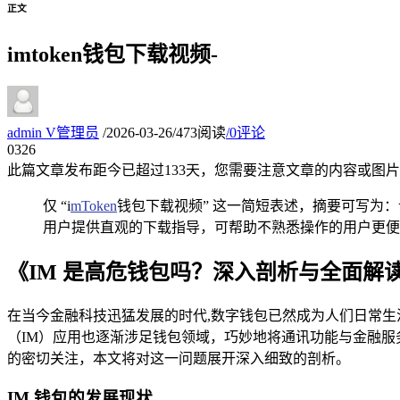
正文
imtoken钱包下载视频-
admin
V
管理员
/
2026-03-26
/
473阅读
/
0评论
03
26
此篇文章发布距今已超过
133
天，您需要注意文章的内容或图片
仅 “i
mToken
钱包下载视频” 这一简短表述，摘要可写为：该
用户提供直观的下载指导，可帮助不熟悉操作的用户更便捷
《IM 是高危钱包吗？深入剖析与全面解
在当今金融科技迅猛发展的时代,数字钱包已然成为人们日常
（IM）应用也逐渐涉足钱包领域，巧妙地将通讯功能与金融服务
的密切关注，本文将对这一问题展开深入细致的剖析。
IM 钱包的发展现状