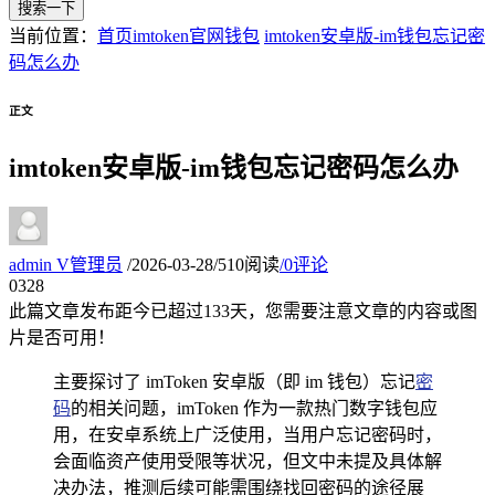
搜索一下
当前位置：
首页
imtoken官网钱包
imtoken安卓版-im钱包忘记密
码怎么办
正文
imtoken安卓版-im钱包忘记密码怎么办
admin
V
管理员
/
2026-03-28
/
510阅读
/
0评论
03
28
此篇文章发布距今已超过
133
天，您需要注意文章的内容或图
片是否可用！
主要探讨了 imToken 安卓版（即 im 钱包）忘记
密
码
的相关问题，imToken 作为一款热门数字钱包应
用，在安卓系统上广泛使用，当用户忘记密码时，
会面临资产使用受限等状况，但文中未提及具体解
决办法，推测后续可能需围绕找回密码的途径展