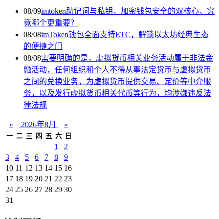
08/09
imtoken助记词与私钥，加密钱包安全的双核心，究
竟哪个更重要？
08/08
imToken钱包全面支持ETC，解锁以太坊经典生态
的便捷之门
08/08
需要明确的是，虚拟货币相关业务活动属于非法金
融活动，任何组织和个人不得从事法定货币与虚拟货币
之间的兑换业务，为虚拟货币提供交易、定价等中介服
务，以及发行虚拟货币相关代币等行为，均涉嫌违反法
律法规
«
2026年8月
»
一
二
三
四
五
六
日
1
2
3
4
5
6
7
8
9
10
11
12
13
14
15
16
17
18
19
20
21
22
23
24
25
26
27
28
29
30
31