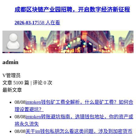
成都区块链产业园招聘，开启数字经济新征程
2026-03-17
558 人在看
admin
V
管理员
文章 5100 篇
|
评论 0 次
最新文章
08/08
imtoken钱包矿工费全解析，什么是矿工费？如何合
理设置避坑？
08/08
imtoken转账避坑指南，选错钱包地址，你的资产或
将永久流失
08/08
关于im钱包私钥怎么看这类问题，涉及到加密货币