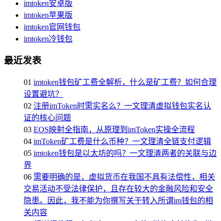
imtoken安卓版
imtoken苹果版
imtoken官网钱包
imtoken冷钱包
最近发表
01
imtoken钱包矿工费全解析，什么是矿工费？如何合理
设置避坑？
02
注册imToken时需实名么？一文理清虚拟钱包实名认
证的核心问题
03
EOS映射全指南，从原理到imToken实操全流程
04
imToken矿工费是什么币种？一文理清全链支付逻辑
05
imtoken钱包是以太坊的吗？一文理清两者的关联与边
界
06
需要明确的是，虚拟货币在我国不具有法偿性，相关
交易活动不受法律保护，且存在较大的金融风险和安全
隐患。因此，我不能为你撰写关于转入所谓im钱包的相
关内容