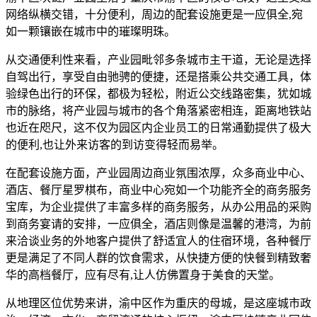
网络纵横交错，十分便利，周边的配套设施更是一应俱全,宛
如一颗镶嵌在城市中的璀璨明珠。
从交通便利性来看，产业园毗邻多条城市主干道，无论是选择
自驾出行，享受自由驰骋的便捷，还是搭乘公共交通工具，体
验绿色出行的环保，都极为轻松，附近公交线路密集，犹如城
市的脉络，将产业园与城市的各个角落紧密相连，距离地铁站
也近在咫尺，这不仅为园区内企业员工的日常通勤提供了极大
的便利,也让外来访客的到访变得轻而易举。
在配套设施方面，产业园周边商业氛围浓厚，众多商业中心、
酒店、餐厅星罗棋布，商业中心宛如一个功能齐全的商务服务
宝库，为企业提供了丰富多样的商务服务，从办公用品的采购
到商务宴请的安排，一应俱全，酒店则像是温馨的港湾，为前
来洽谈业务的外地客户提供了舒适宜人的住宿环境，各种餐厅
更是满足了不同人群的饮食需求，从快捷方便的快餐到精致奢
华的高档餐厅，应有尽有,让人仿佛置身于美食的天堂。
从地理区位优势来讲，渝中区作为重庆的母城，是这座城市政