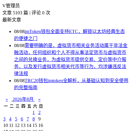
V
管理员
文章 5103 篇
|
评论 0 次
最新文章
08/08
imToken钱包全面支持ETC，解锁以太坊经典生态
的便捷之门
08/08
需要明确的是，虚拟货币相关业务活动属于非法金
融活动，任何组织和个人不得从事法定货币与虚拟货币
之间的兑换业务，为虚拟货币提供交易、定价等中介服
务，以及发行虚拟货币相关代币等行为，均涉嫌违反法
律法规
08/08
TRC20钱包imtoken全解析，从基础认知到安全使用
的完整指南
«
2026年8月
»
一
二
三
四
五
六
日
1
2
3
4
5
6
7
8
9
10
11
12
13
14
15
16