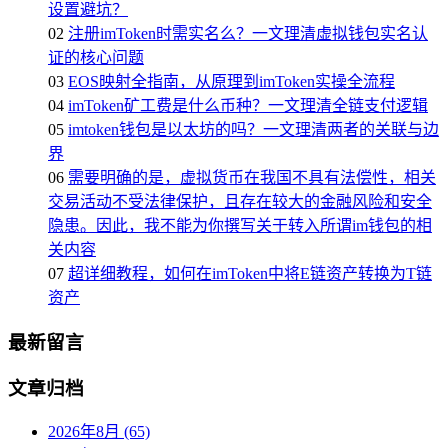
设置避坑？
02
注册imToken时需实名么？一文理清虚拟钱包实名认
证的核心问题
03
EOS映射全指南，从原理到imToken实操全流程
04
imToken矿工费是什么币种？一文理清全链支付逻辑
05
imtoken钱包是以太坊的吗？一文理清两者的关联与边
界
06
需要明确的是，虚拟货币在我国不具有法偿性，相关
交易活动不受法律保护，且存在较大的金融风险和安全
隐患。因此，我不能为你撰写关于转入所谓im钱包的相
关内容
07
超详细教程，如何在imToken中将E链资产转换为T链
资产
最新留言
文章归档
2026年8月 (65)