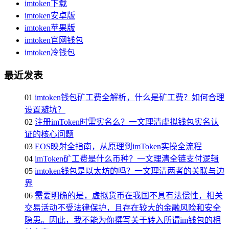
imtoken下载
imtoken安卓版
imtoken苹果版
imtoken官网钱包
imtoken冷钱包
最近发表
01
imtoken钱包矿工费全解析，什么是矿工费？如何合理
设置避坑？
02
注册imToken时需实名么？一文理清虚拟钱包实名认
证的核心问题
03
EOS映射全指南，从原理到imToken实操全流程
04
imToken矿工费是什么币种？一文理清全链支付逻辑
05
imtoken钱包是以太坊的吗？一文理清两者的关联与边
界
06
需要明确的是，虚拟货币在我国不具有法偿性，相关
交易活动不受法律保护，且存在较大的金融风险和安全
隐患。因此，我不能为你撰写关于转入所谓im钱包的相