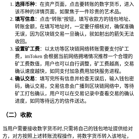
选择币种
：在资产页面，点击要转账的数字货币，进入
该币种的详情页面，如聚焦于一件珍贵的艺术品。
填写信息
：点击“转账”按钮，填写收款方的钱包地址、
转账金额，在填写地址时，一定要仔细核对，确保准确
无误，因为区块链交易一旦确认，就如射出的箭矢无法
收回。
设置矿工费
：以太坊等区块链网络转账需要支付矿工
费，imToken 会根据当前网络拥堵情况推荐一个合理的
矿工费数值，用户也可以自行调整，矿工费越高，交易
确认速度越快，如同支付加急费用加快服务进程。
确认交易
：填写完所有信息并检查无误后，输入钱包密
码，确认交易，交易信息会广播到区块链网络中，等待
矿工打包确认，用户可以在交易记录中查看交易的确认
进度，如同等待远方的信件送达。
（二）收款
当用户需要接收数字货币时,只需将自己的钱包地址提供给对
方，对方按照上述转账流程操作，将数字货币转入该地址，