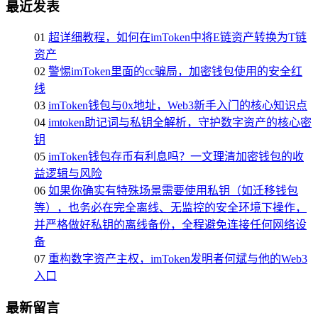
最近发表
01
超详细教程，如何在imToken中将E链资产转换为T链
资产
02
警惕imToken里面的cc骗局，加密钱包使用的安全红
线
03
imToken钱包与0x地址，Web3新手入门的核心知识点
04
imtoken助记词与私钥全解析，守护数字资产的核心密
钥
05
imToken钱包存币有利息吗？一文理清加密钱包的收
益逻辑与风险
06
如果你确实有特殊场景需要使用私钥（如迁移钱包
等），也务必在完全离线、无监控的安全环境下操作，
并严格做好私钥的离线备份，全程避免连接任何网络设
备
07
重构数字资产主权，imToken发明者何斌与他的Web3
入口
最新留言