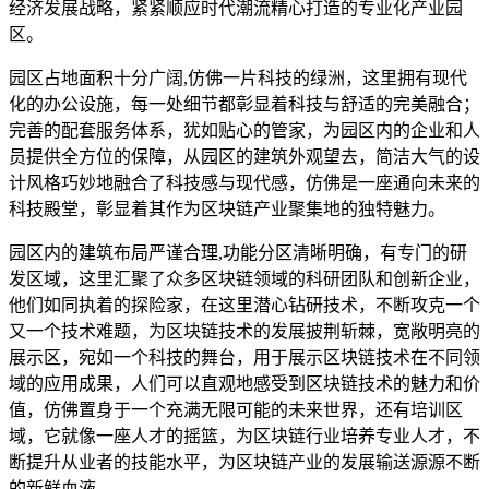
经济发展战略，紧紧顺应时代潮流精心打造的专业化产业园
区。
园区占地面积十分广阔,仿佛一片科技的绿洲，这里拥有现代
化的办公设施，每一处细节都彰显着科技与舒适的完美融合；
完善的配套服务体系，犹如贴心的管家，为园区内的企业和人
员提供全方位的保障，从园区的建筑外观望去，简洁大气的设
计风格巧妙地融合了科技感与现代感，仿佛是一座通向未来的
科技殿堂，彰显着其作为区块链产业聚集地的独特魅力。
园区内的建筑布局严谨合理,功能分区清晰明确，有专门的研
发区域，这里汇聚了众多区块链领域的科研团队和创新企业，
他们如同执着的探险家，在这里潜心钻研技术，不断攻克一个
又一个技术难题，为区块链技术的发展披荆斩棘，宽敞明亮的
展示区，宛如一个科技的舞台，用于展示区块链技术在不同领
域的应用成果，人们可以直观地感受到区块链技术的魅力和价
值，仿佛置身于一个充满无限可能的未来世界，还有培训区
域，它就像一座人才的摇篮，为区块链行业培养专业人才，不
断提升从业者的技能水平，为区块链产业的发展输送源源不断
的新鲜血液。