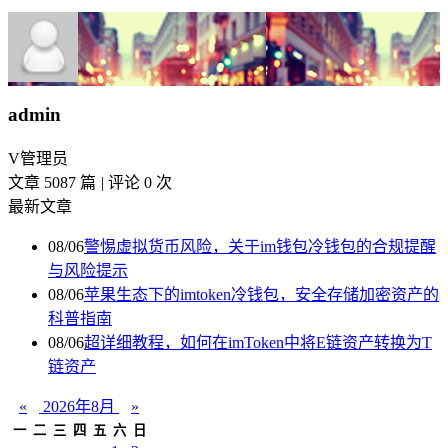
admin
V
管理员
文章 5087 篇
|
评论 0 次
最新文章
08/06
警惕虚拟货币风险，关于im钱包冷钱包的合规提醒
与风险提示
08/06
苹果生态下的imtoken冷钱包，安全存储加密资产的
科普指南
08/06
超详细教程，如何在imToken中将E链资产转换为T
链资产
«
2026年8月
»
一
二
三
四
五
六
日