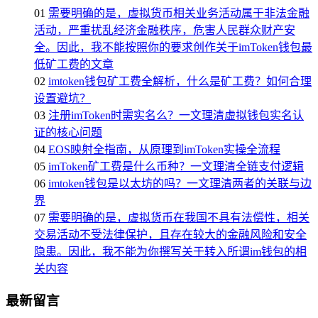
01
需要明确的是，虚拟货币相关业务活动属于非法金融
活动，严重扰乱经济金融秩序，危害人民群众财产安
全。因此，我不能按照你的要求创作关于imToken钱包最
低矿工费的文章
02
imtoken钱包矿工费全解析，什么是矿工费？如何合理
设置避坑？
03
注册imToken时需实名么？一文理清虚拟钱包实名认
证的核心问题
04
EOS映射全指南，从原理到imToken实操全流程
05
imToken矿工费是什么币种？一文理清全链支付逻辑
06
imtoken钱包是以太坊的吗？一文理清两者的关联与边
界
07
需要明确的是，虚拟货币在我国不具有法偿性，相关
交易活动不受法律保护，且存在较大的金融风险和安全
隐患。因此，我不能为你撰写关于转入所谓im钱包的相
关内容
最新留言