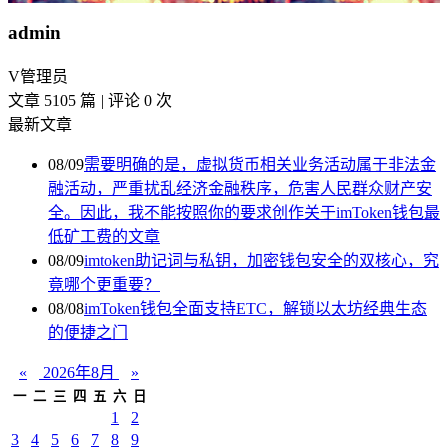
admin
V
管理员
文章 5105 篇
|
评论 0 次
最新文章
08/09
需要明确的是，虚拟货币相关业务活动属于非法金
融活动，严重扰乱经济金融秩序，危害人民群众财产安
全。因此，我不能按照你的要求创作关于imToken钱包最
低矿工费的文章
08/09
imtoken助记词与私钥，加密钱包安全的双核心，究
竟哪个更重要？
08/08
imToken钱包全面支持ETC，解锁以太坊经典生态
的便捷之门
«
2026年8月
»
一
二
三
四
五
六
日
1
2
3
4
5
6
7
8
9