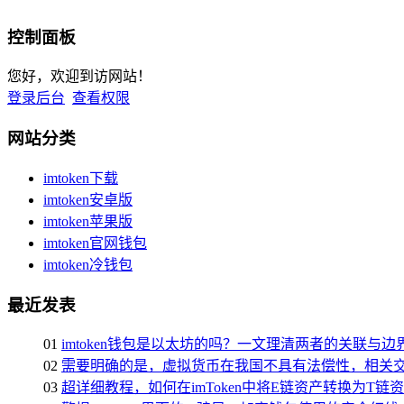
控制面板
您好，欢迎到访网站！
登录后台
查看权限
网站分类
imtoken下载
imtoken安卓版
imtoken苹果版
imtoken官网钱包
imtoken冷钱包
最近发表
01
imtoken钱包是以太坊的吗？一文理清两者的关联与边
02
需要明确的是，虚拟货币在我国不具有法偿性，相关交
03
超详细教程，如何在imToken中将E链资产转换为T链