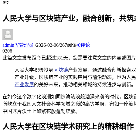
正文
人民大学与区块链产业，融合创新，共筑
admin
V
管理员
/
2026-02-06
/
267阅读
/
0评论
02
06
此篇文章发布距今已超过
181
天，您需要注意文章的内容或图片
人民大学积极投身
区块链
产业发展，通过融合创新探索双
产业升级，区块链产业的实践应用与前沿动态，也为人民
产业发展
的美好未来，推动相关领域的持续进步与创新。
在如今这个数字化浪潮如同惊涛骇浪般汹涌来袭的时代，区块
所屹立于我国人文社会科学领域之巅的高等学府，宛如一座巍
中国这片沃土上如繁花般蓬勃绽放。
人民大学在区块链学术研究上的精耕细作