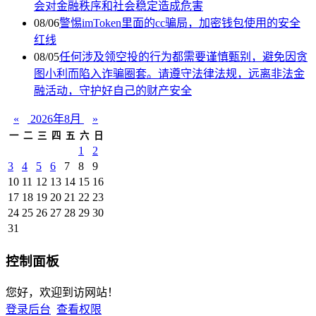
会对金融秩序和社会稳定造成危害
08/06
警惕imToken里面的cc骗局，加密钱包使用的安全
红线
08/05
任何涉及领空投的行为都需要谨慎甄别，避免因贪
图小利而陷入诈骗圈套。请遵守法律法规，远离非法金
融活动，守护好自己的财产安全
«
2026年8月
»
一
二
三
四
五
六
日
1
2
3
4
5
6
7
8
9
10
11
12
13
14
15
16
17
18
19
20
21
22
23
24
25
26
27
28
29
30
31
控制面板
您好，欢迎到访网站！
登录后台
查看权限