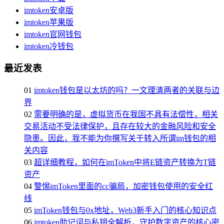
imtoken安卓版
imtoken苹果版
imtoken官网钱包
imtoken冷钱包
最近发表
01
imtoken钱包是以太坊的吗？一文理清两者的关联与边
界
02
需要明确的是，虚拟货币在我国不具有法偿性，相关
交易活动不受法律保护，且存在较大的金融风险和安全
隐患。因此，我不能为你撰写关于转入所谓im钱包的相
关内容
03
超详细教程，如何在imToken中将E链资产转换为T链
资产
04
警惕imToken里面的cc骗局，加密钱包使用的安全红
线
05
imToken钱包与0x地址，Web3新手入门的核心知识点
06
imtoken助记词与私钥全解析，守护数字资产的核心密