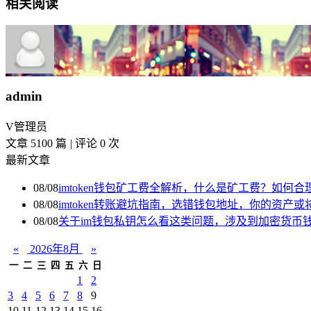
相关阅读
admin
V
管理员
文章 5100 篇
|
评论 0 次
最新文章
08/08
imtoken钱包矿工费全解析，什么是矿工费？如何
08/08
imtoken转账避坑指南，选错钱包地址，你的资产
08/08
关于im钱包私钥怎么看这类问题，涉及到加密货币
«
2026年8月
»
一
二
三
四
五
六
日
1
2
3
4
5
6
7
8
9
10
11
12
13
14
15
16