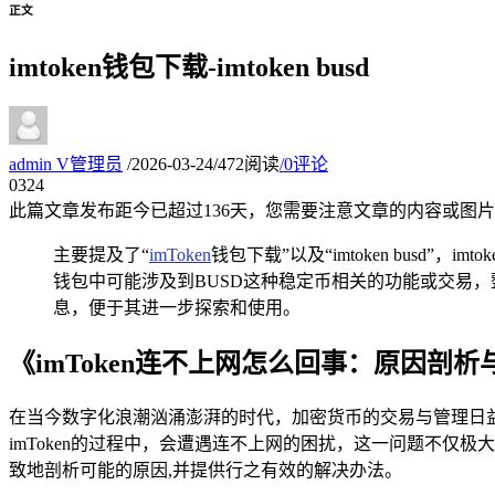
正文
imtoken钱包下载-imtoken busd
admin
V
管理员
/
2026-03-24
/
472阅读
/
0评论
03
24
此篇文章发布距今已超过
136
天，您需要注意文章的内容或图片
主要提及了“
imToken
钱包下载”以及“imtoken busd”
钱包中可能涉及到BUSD这种稳定币相关的功能或交易，整
息，便于其进一步探索和使用。
《imToken连不上网怎么回事：原因剖
在当今数字化浪潮汹涌澎湃的时代，加密货币的交易与管理日益
imToken的过程中，会遭遇连不上网的困扰，这一问题不仅
致地剖析可能的原因,并提供行之有效的解决办法。