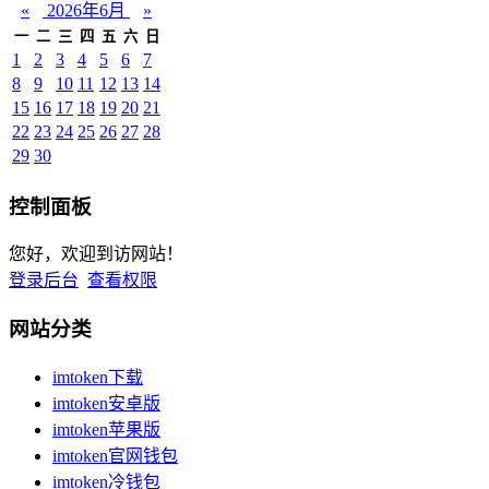
«
2026年6月
»
一
二
三
四
五
六
日
1
2
3
4
5
6
7
8
9
10
11
12
13
14
15
16
17
18
19
20
21
22
23
24
25
26
27
28
29
30
控制面板
您好，欢迎到访网站！
登录后台
查看权限
网站分类
imtoken下载
imtoken安卓版
imtoken苹果版
imtoken官网钱包
imtoken冷钱包