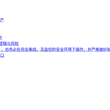
资产
钥
益逻辑与风险
），也务必在完全离线、无监控的安全环境下操作，并严格做好
入口