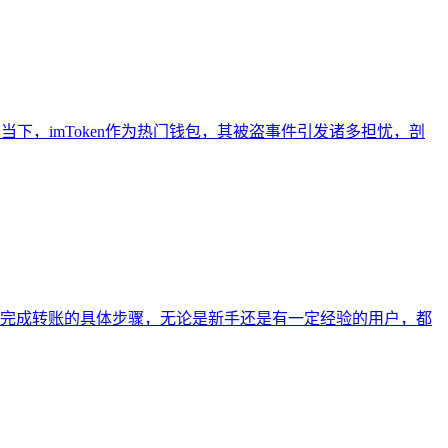
的当下，imToken作为热门钱包，其被盗事件引发诸多担忧，剖
n钱包中完成转账的具体步骤，无论是新手还是有一定经验的用户，都