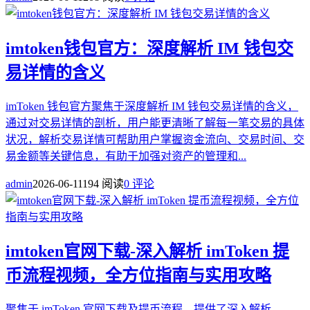
imtoken钱包官方：深度解析 IM 钱包交
易详情的含义
imToken 钱包官方聚焦于深度解析 IM 钱包交易详情的含义，
通过对交易详情的剖析，用户能更清晰了解每一笔交易的具体
状况，解析交易详情可帮助用户掌握资金流向、交易时间、交
易金额等关键信息，有助于加强对资产的管理和...
admin
2026-06-11
194 阅读
0 评论
imtoken官网下载-深入解析 imToken 提
币流程视频，全方位指南与实用攻略
聚焦于 imToken 官网下载及提币流程，提供了深入解析