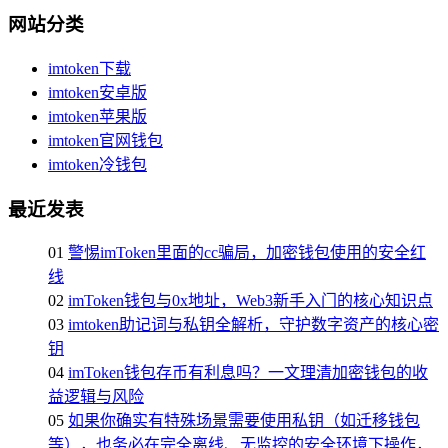
网站分类
imtoken下载
imtoken安卓版
imtoken苹果版
imtoken官网钱包
imtoken冷钱包
最近发表
01
警惕imToken里面的cc骗局，加密钱包使用的安全红
线
02
imToken钱包与0x地址，Web3新手入门的核心知识点
03
imtoken助记词与私钥全解析，守护数字资产的核心密
钥
04
imToken钱包存币有利息吗？一文理清加密钱包的收
益逻辑与风险
05
如果你确实有特殊场景需要使用私钥（如迁移钱包
等），也务必在完全离线、无监控的安全环境下操作，