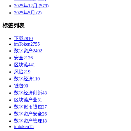
2025年12月 (579)
2025年5月 (2)
标签列表
下载
2810
imToken
2755
数字资产
2492
安全
2126
区块链
441
风险
219
数字经济
110
钱包
90
数字经济创新
48
区块链产业
31
数字货币钱包
27
数字资产安全
26
数字资产管理
18
imtoken
15