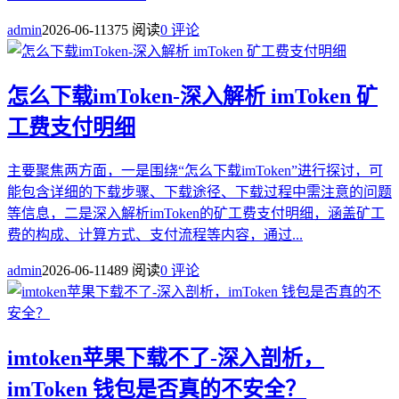
admin
2026-06-11
375 阅读
0 评论
怎么下载imToken-深入解析 imToken 矿
工费支付明细
主要聚焦两方面，一是围绕“怎么下载imToken”进行探讨，可
能包含详细的下载步骤、下载途径、下载过程中需注意的问题
等信息，二是深入解析imToken的矿工费支付明细，涵盖矿工
费的构成、计算方式、支付流程等内容，通过...
admin
2026-06-11
489 阅读
0 评论
imtoken苹果下载不了-深入剖析，
imToken 钱包是否真的不安全？