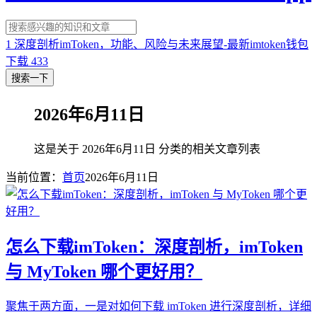
1
深度剖析imToken，功能、风险与未来展望-最新imtoken钱包
下载
433
搜索一下
2026年6月11日
这是关于 2026年6月11日 分类的相关文章列表
当前位置：
首页
2026年6月11日
怎么下载imToken：深度剖析，imToken
与 MyToken 哪个更好用？
聚焦于两方面，一是对如何下载 imToken 进行深度剖析，详细