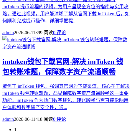
imToken 提币流程的视频，为用户呈现全方位的指南与实用攻
略，通过此视频，用户能清晰了解从官网下载 imToken 后，如
何顺利完成提币操作，详细掌握提...
admin
2026-06-11
399 阅读
0 评论
imtoken钱包下载官网-解决 imToken 钱
包转账难题，保障数字资产流通顺畅
聚焦于 imToken 钱包，强调其官网为下载渠道，核心在于解决
imToken 钱包转账难题，凸显保障数字资产流通顺畅这一重要
功能，imToken 作为热门数字钱包，转账顺畅与否直接影响用
户体验和数字资产安全性，通...
admin
2026-06-11
418 阅读
0 评论
1