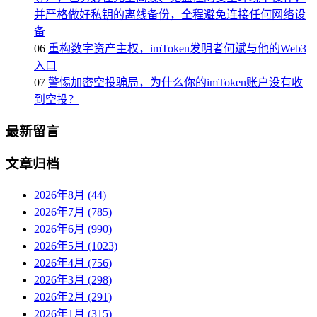
并严格做好私钥的离线备份，全程避免连接任何网络设
备
06
重构数字资产主权，imToken发明者何斌与他的Web3
入口
07
警惕加密空投骗局，为什么你的imToken账户没有收
到空投？
最新留言
文章归档
2026年8月 (44)
2026年7月 (785)
2026年6月 (990)
2026年5月 (1023)
2026年4月 (756)
2026年3月 (298)
2026年2月 (291)
2026年1月 (315)