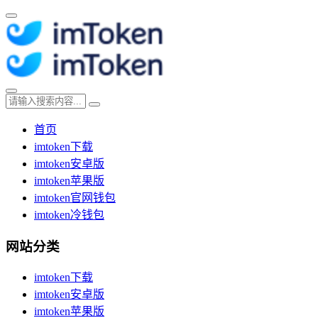
首页
imtoken下载
imtoken安卓版
imtoken苹果版
imtoken官网钱包
imtoken冷钱包
网站分类
imtoken下载
imtoken安卓版
imtoken苹果版