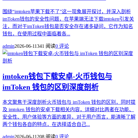
围绕“imtoken苹果下载不了”这一现象展开探讨，并深入剖析
imToken钱包的安全性问题，在苹果端无法下载imtoken引发关
注，而对于imToken钱包是否安全存在诸多疑问，它作为知名
钱包，在使用过程中面临着各...
admin
2026-06-11
341 阅读
0 评论
imtoken钱包下载安卓-火币钱包与
imToken 钱包的区别深度剖析
本文聚焦于深度剖析火币钱包与 imToken 钱包的区别，同时提
及 imtoken 钱包的安卓下载相关内容，详细对比两者在功能、
安全性、用户体验等方面的差异，对于用户而言，能清晰了解
两个钱包各自的特点，在选择适合自己...
admin
2026-06-11
208 阅读
0 评论