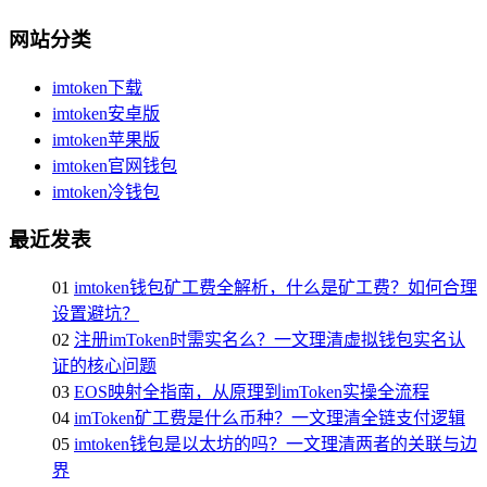
网站分类
imtoken下载
imtoken安卓版
imtoken苹果版
imtoken官网钱包
imtoken冷钱包
最近发表
01
imtoken钱包矿工费全解析，什么是矿工费？如何合理
设置避坑？
02
注册imToken时需实名么？一文理清虚拟钱包实名认
证的核心问题
03
EOS映射全指南，从原理到imToken实操全流程
04
imToken矿工费是什么币种？一文理清全链支付逻辑
05
imtoken钱包是以太坊的吗？一文理清两者的关联与边
界