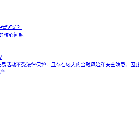
理设置避坑？
证的核心问题
界
易活动不受法律保护，且存在较大的金融风险和安全隐患。因此
资产