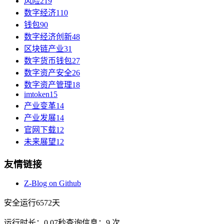
风险
219
数字经济
110
钱包
90
数字经济创新
48
区块链产业
31
数字货币钱包
27
数字资产安全
26
数字资产管理
18
imtoken
15
产业变革
14
产业发展
14
官网下载
12
未来展望
12
友情链接
Z-Blog on Github
安全运行
6572
天
运行时长：0.07秒
查询信息：9 次