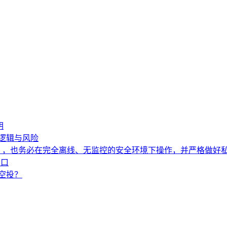
钥
益逻辑与风险
），也务必在完全离线、无监控的安全环境下操作，并严格做好
入口
到空投？