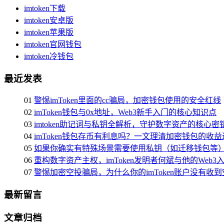
imtoken下载
imtoken安卓版
imtoken苹果版
imtoken官网钱包
imtoken冷钱包
最近发表
01
警惕imToken里面的cc骗局，加密钱包使用的安全红线
02
imToken钱包与0x地址，Web3新手入门的核心知识点
03
imtoken助记词与私钥全解析，守护数字资产的核心密
04
imToken钱包存币有利息吗？一文理清加密钱包的收
05
如果你确实有特殊场景需要使用私钥（如迁移钱包等
06
重构数字资产主权，imToken发明者何斌与他的Web3
07
警惕加密空投骗局，为什么你的imToken账户没有收
最新留言
文章归档