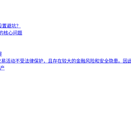
理设置避坑？
证的核心问题
界
易活动不受法律保护，且存在较大的金融风险和安全隐患。因此
资产