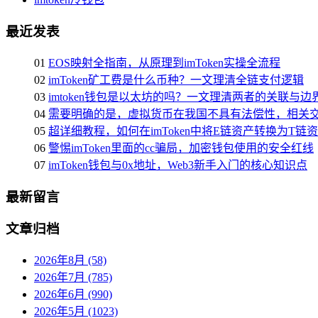
最近发表
01
EOS映射全指南，从原理到imToken实操全流程
02
imToken矿工费是什么币种？一文理清全链支付逻辑
03
imtoken钱包是以太坊的吗？一文理清两者的关联与边
04
需要明确的是，虚拟货币在我国不具有法偿性，相关交
05
超详细教程，如何在imToken中将E链资产转换为T链
06
警惕imToken里面的cc骗局，加密钱包使用的安全红线
07
imToken钱包与0x地址，Web3新手入门的核心知识点
最新留言
文章归档
2026年8月 (58)
2026年7月 (785)
2026年6月 (990)
2026年5月 (1023)