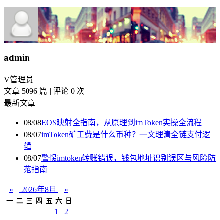
admin
V
管理员
文章 5096 篇
|
评论 0 次
最新文章
08/08
EOS映射全指南，从原理到imToken实操全流程
08/07
imToken矿工费是什么币种？一文理清全链支付逻
辑
08/07
警惕imtoken转账错误，钱包地址识别误区与风险防
范指南
«
2026年8月
»
一
二
三
四
五
六
日
1
2