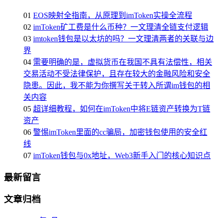
01
EOS映射全指南，从原理到imToken实操全流程
02
imToken矿工费是什么币种？一文理清全链支付逻辑
03
imtoken钱包是以太坊的吗？一文理清两者的关联与边
界
04
需要明确的是，虚拟货币在我国不具有法偿性，相关
交易活动不受法律保护，且存在较大的金融风险和安全
隐患。因此，我不能为你撰写关于转入所谓im钱包的相
关内容
05
超详细教程，如何在imToken中将E链资产转换为T链
资产
06
警惕imToken里面的cc骗局，加密钱包使用的安全红
线
07
imToken钱包与0x地址，Web3新手入门的核心知识点
最新留言
文章归档