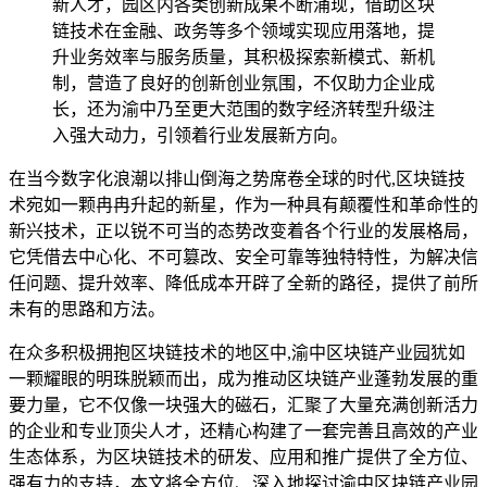
新人才，园区内各类创新成果不断涌现，借助区块
链技术在金融、政务等多个领域实现应用落地，提
升业务效率与服务质量，其积极探索新模式、新机
制，营造了良好的创新创业氛围，不仅助力企业成
长，还为渝中乃至更大范围的数字经济转型升级注
入强大动力，引领着行业发展新方向。
在当今数字化浪潮以排山倒海之势席卷全球的时代,区块链技
术宛如一颗冉冉升起的新星，作为一种具有颠覆性和革命性的
新兴技术，正以锐不可当的态势改变着各个行业的发展格局，
它凭借去中心化、不可篡改、安全可靠等独特特性，为解决信
任问题、提升效率、降低成本开辟了全新的路径，提供了前所
未有的思路和方法。
在众多积极拥抱区块链技术的地区中,渝中区块链产业园犹如
一颗耀眼的明珠脱颖而出，成为推动区块链产业蓬勃发展的重
要力量，它不仅像一块强大的磁石，汇聚了大量充满创新活力
的企业和专业顶尖人才，还精心构建了一套完善且高效的产业
生态体系，为区块链技术的研发、应用和推广提供了全方位、
强有力的支持，本文将全方位、深入地探讨渝中区块链产业园