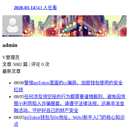
2026-03-14
343 人在看
admin
V
管理员
文章 5082 篇
|
评论 0 次
最新文章
08/06
警惕imToken里面的cc骗局，加密钱包使用的安全
红线
08/05
任何涉及领空投的行为都需要谨慎甄别，避免因贪
图小利而陷入诈骗圈套。请遵守法律法规，远离非法金
融活动，守护好自己的财产安全
08/05
imToken钱包与0x地址，Web3新手入门的核心知识
点