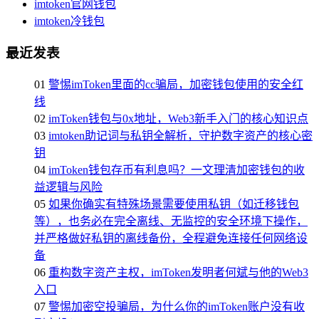
imtoken官网钱包
imtoken冷钱包
最近发表
01
警惕imToken里面的cc骗局，加密钱包使用的安全红
线
02
imToken钱包与0x地址，Web3新手入门的核心知识点
03
imtoken助记词与私钥全解析，守护数字资产的核心密
钥
04
imToken钱包存币有利息吗？一文理清加密钱包的收
益逻辑与风险
05
如果你确实有特殊场景需要使用私钥（如迁移钱包
等），也务必在完全离线、无监控的安全环境下操作，
并严格做好私钥的离线备份，全程避免连接任何网络设
备
06
重构数字资产主权，imToken发明者何斌与他的Web3
入口
07
警惕加密空投骗局，为什么你的imToken账户没有收