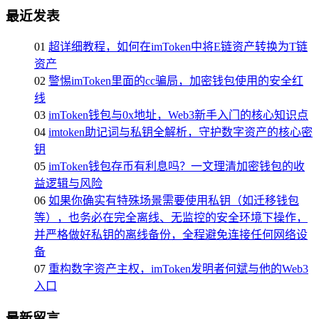
最近发表
01
超详细教程，如何在imToken中将E链资产转换为T链
资产
02
警惕imToken里面的cc骗局，加密钱包使用的安全红
线
03
imToken钱包与0x地址，Web3新手入门的核心知识点
04
imtoken助记词与私钥全解析，守护数字资产的核心密
钥
05
imToken钱包存币有利息吗？一文理清加密钱包的收
益逻辑与风险
06
如果你确实有特殊场景需要使用私钥（如迁移钱包
等），也务必在完全离线、无监控的安全环境下操作，
并严格做好私钥的离线备份，全程避免连接任何网络设
备
07
重构数字资产主权，imToken发明者何斌与他的Web3
入口
最新留言