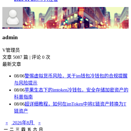
admin
V
管理员
文章 5087 篇
|
评论 0 次
最新文章
08/06
警惕虚拟货币风险，关于im钱包冷钱包的合规提醒
与风险提示
08/06
苹果生态下的imtoken冷钱包，安全存储加密资产的
科普指南
08/06
超详细教程，如何在imToken中将E链资产转换为T
链资产
«
2026年8月
»
一
二
三
四
五
六
日