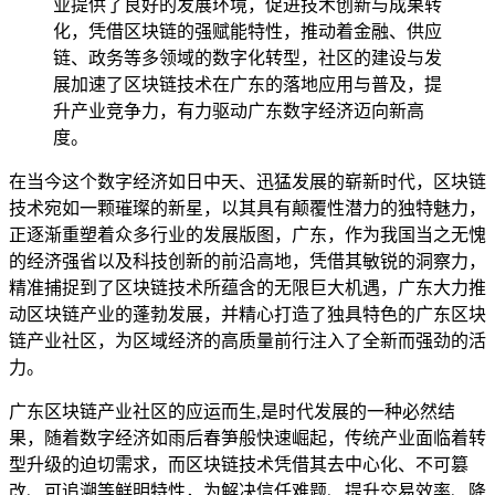
业提供了良好的发展环境，促进技术创新与成果转
化，凭借区块链的强赋能特性，推动着金融、供应
链、政务等多领域的数字化转型，社区的建设与发
展加速了区块链技术在广东的落地应用与普及，提
升产业竞争力，有力驱动广东数字经济迈向新高
度。
在当今这个数字经济如日中天、迅猛发展的崭新时代，区块链
技术宛如一颗璀璨的新星，以其具有颠覆性潜力的独特魅力，
正逐渐重塑着众多行业的发展版图，广东，作为我国当之无愧
的经济强省以及科技创新的前沿高地，凭借其敏锐的洞察力，
精准捕捉到了区块链技术所蕴含的无限巨大机遇，广东大力推
动区块链产业的蓬勃发展，并精心打造了独具特色的广东区块
链产业社区，为区域经济的高质量前行注入了全新而强劲的活
力。
广东区块链产业社区的应运而生,是时代发展的一种必然结
果，随着数字经济如雨后春笋般快速崛起，传统产业面临着转
型升级的迫切需求，而区块链技术凭借其去中心化、不可篡
改、可追溯等鲜明特性，为解决信任难题、提升交易效率、降