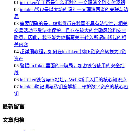
01
imToken矿工费是什么币种？一文理清全链支付逻辑
02
imtoken钱包是以太坊的吗？一文理清两者的关联与边
界
03
需要明确的是，虚拟货币在我国不具有法偿性，相关
交易活动不受法律保护，且存在较大的金融风险和安全
隐患。因此，我不能为你撰写关于转入所谓im钱包的相
关内容
04
超详细教程，如何在imToken中将E链资产转换为T链
资产
05
警惕imToken里面的cc骗局，加密钱包使用的安全红
线
06
imToken钱包与0x地址，Web3新手入门的核心知识点
07
imtoken助记词与私钥全解析，守护数字资产的核心密
钥
最新留言
文章归档