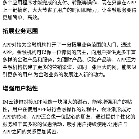
多个应用程序才能完成的支付、转账等操作，现在只需在APP
上一键搞定，大大节省了用户的时间和精力，让金融服务变得
更加简单、高效。
拓展业务范围
APP对接为金融机构打开了一扇拓展业务范围的大门，通过
APP，金融机构可以像一位慷慨的店主，向用户提供更多丰富
多样的金融产品和服务，如理财产品、保险产品等，APP还为
金融机构搭建了更多的营销渠道，如同一张巨大的网，能够吸
引更多的用户,为金融业务的发展注入新的动力。
增强用户粘性
IM云钱包对接APP就像一块强大的磁石，能够增强用户的粘
性，用户在使用APP进行金融操作的过程中，会逐渐形成对
APP的依赖，APP还会像一位贴心的朋友，通过提供个性化的
服务和丰富多彩的优惠活动，吸引用户持续使用,让用户与
APP之间的关系更加紧密。