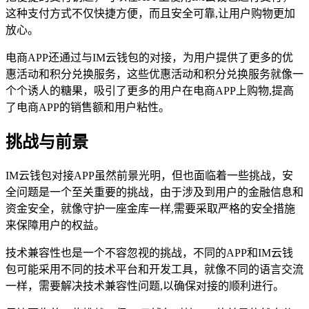
这种支付方式不仅快捷方便，而且安全可靠,让用户购物更加
放心。
电商APP还通过与IM云钱包的对接，为用户提供了更多的优
惠活动和积分兑换服务，这些优惠活动和积分兑换服务就像一
个个诱人的糖果，吸引了更多的用户在电商APP上购物,提高
了电商APP的销售额和用户粘性。
挑战与前景
IM云钱包对接APP虽然前景光明，但也面临着一些挑战，安
全问题是一个至关重要的挑战，由于涉及到用户的金融信息和
资金安全，就像守护一座金库一样,需要采取严格的安全措施
来保障用户的权益。
技术兼容性也是一个不容忽视的挑战，不同的APP和IM云钱
包可能采用不同的技术平台和开发工具，就像不同的语言交流
一样，需要解决技术兼容性问题,以确保对接的顺利进行。