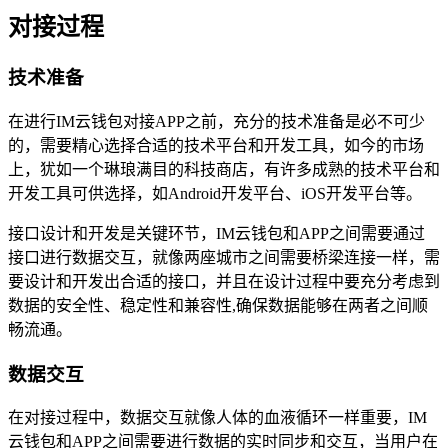
对接过程
技术准备
在进行IM云钱包对接APP之前，充分的技术准备是必不可少
的，需要精心选择合适的技术平台和开发工具，如今的市场
上，犹如一个琳琅满目的科技商店，有许多成熟的技术平台和
开发工具可供选择，如Android开发平台、iOS开发平台等。
接口设计和开发是关键环节，IM云钱包和APP之间需要通过
接口进行数据交互，就像两座城市之间需要桥梁连接一样，需
要设计和开发出合适的接口，并且在设计过程中要充分考虑到
数据的安全性、稳定性和兼容性,确保数据能够在两者之间顺
畅流通。
数据交互
在对接过程中，数据交互就像人体的血液循环一样重要，IM
云钱包和APP之间需要进行数据的实时同步和交互，当用户在