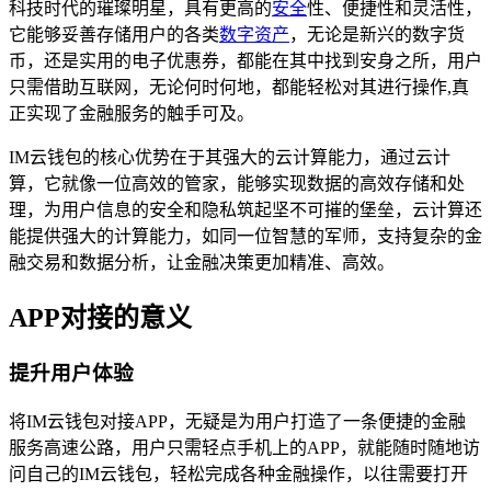
科技时代的璀璨明星，具有更高的
安全
性、便捷性和灵活性，
它能够妥善存储用户的各类
数字资产
，无论是新兴的数字货
币，还是实用的电子优惠券，都能在其中找到安身之所，用户
只需借助互联网，无论何时何地，都能轻松对其进行操作,真
正实现了金融服务的触手可及。
IM云钱包的核心优势在于其强大的云计算能力，通过云计
算，它就像一位高效的管家，能够实现数据的高效存储和处
理，为用户信息的安全和隐私筑起坚不可摧的堡垒，云计算还
能提供强大的计算能力，如同一位智慧的军师，支持复杂的金
融交易和数据分析，让金融决策更加精准、高效。
APP对接的意义
提升用户体验
将IM云钱包对接APP，无疑是为用户打造了一条便捷的金融
服务高速公路，用户只需轻点手机上的APP，就能随时随地访
问自己的IM云钱包，轻松完成各种金融操作，以往需要打开