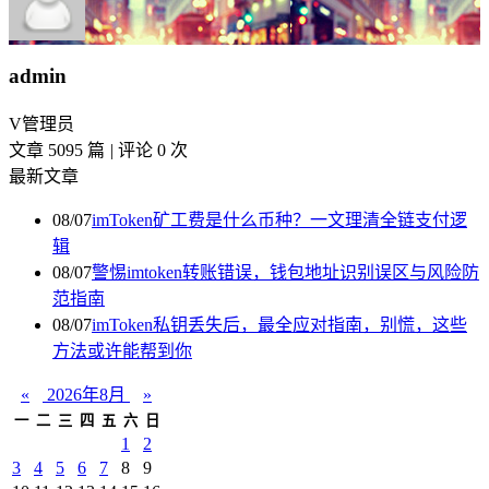
admin
V
管理员
文章 5095 篇
|
评论 0 次
最新文章
08/07
imToken矿工费是什么币种？一文理清全链支付逻
辑
08/07
警惕imtoken转账错误，钱包地址识别误区与风险防
范指南
08/07
imToken私钥丢失后，最全应对指南，别慌，这些
方法或许能帮到你
«
2026年8月
»
一
二
三
四
五
六
日
1
2
3
4
5
6
7
8
9