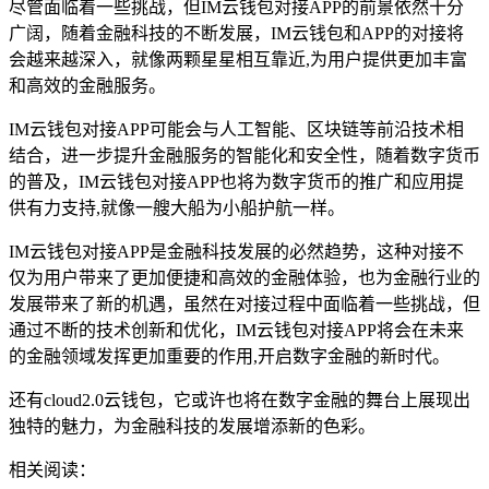
尽管面临着一些挑战，但IM云钱包对接APP的前景依然十分
广阔，随着金融科技的不断发展，IM云钱包和APP的对接将
会越来越深入，就像两颗星星相互靠近,为用户提供更加丰富
和高效的金融服务。
IM云钱包对接APP可能会与人工智能、区块链等前沿技术相
结合，进一步提升金融服务的智能化和安全性，随着数字货币
的普及，IM云钱包对接APP也将为数字货币的推广和应用提
供有力支持,就像一艘大船为小船护航一样。
IM云钱包对接APP是金融科技发展的必然趋势，这种对接不
仅为用户带来了更加便捷和高效的金融体验，也为金融行业的
发展带来了新的机遇，虽然在对接过程中面临着一些挑战，但
通过不断的技术创新和优化，IM云钱包对接APP将会在未来
的金融领域发挥更加重要的作用,开启数字金融的新时代。
还有cloud2.0云钱包，它或许也将在数字金融的舞台上展现出
独特的魅力，为金融科技的发展增添新的色彩。
相关阅读：