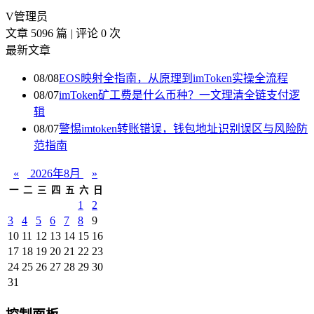
V
管理员
文章 5096 篇
|
评论 0 次
最新文章
08/08
EOS映射全指南，从原理到imToken实操全流程
08/07
imToken矿工费是什么币种？一文理清全链支付逻
辑
08/07
警惕imtoken转账错误，钱包地址识别误区与风险防
范指南
«
2026年8月
»
一
二
三
四
五
六
日
1
2
3
4
5
6
7
8
9
10
11
12
13
14
15
16
17
18
19
20
21
22
23
24
25
26
27
28
29
30
31