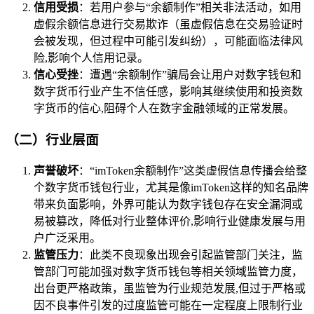
信用受损
：若用户参与“余额制作”相关非法活动，如用
虚假余额信息进行交易欺诈（虽虚假信息在交易验证时
会被发现，但过程中可能引发纠纷），可能面临法律风
险,影响个人信用记录。
信心受挫
：遭遇“余额制作”骗局会让用户对数字钱包和
数字货币行业产生不信任感，影响其继续使用和投资数
字货币的信心,阻碍个人在数字金融领域的正常发展。
（二）行业层面
声誉破坏
：“imToken余额制作”这类虚假信息传播会给整
个数字货币钱包行业，尤其是像imToken这样的知名品牌
带来负面影响，外界可能认为数字钱包存在安全漏洞或
易被篡改，降低对行业整体评价,影响行业健康发展与用
户广泛采用。
监管压力
：此类不良现象出现会引起监管部门关注，监
管部门可能加强对数字货币钱包等相关领域监管力度，
出台更严格政策，虽监管为行业规范发展,但过于严格或
因不良事件引发的过度监管可能在一定程度上限制行业