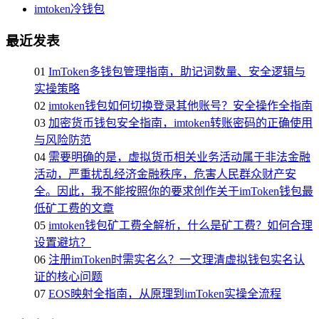
imtoken冷钱包
最近发表
01
ImToken多钱包管理指南，助记词数量、安全逻辑与
实操策略
02
imtoken钱包如何切换登录其他账号？安全操作全指南
03
加密货币钱包安全指南，imtoken转账密码的正确使用
与风险防范
04
需要明确的是，虚拟货币相关业务活动属于非法金融
活动，严重扰乱经济金融秩序，危害人民群众财产安
全。因此，我不能按照你的要求创作关于imToken钱包最
低矿工费的文章
05
imtoken钱包矿工费全解析，什么是矿工费？如何合理
设置避坑？
06
注册imToken时需实名么？一文理清虚拟钱包实名认
证的核心问题
07
EOS映射全指南，从原理到imToken实操全流程