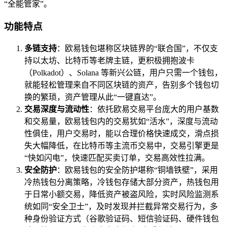
“全能管家”。
功能特点
多链支持
：欧易钱包堪称区块链界的“联合国”，不仅支
持以太坊、比特币等老牌主链，更积极拥抱波卡
（Polkadot）、Solana 等新兴公链，用户只需一个钱包，
就能轻松管理来自不同区块链的资产，告别多个钱包切
换的繁琐，资产管理从此“一键直达”。
交易深度与流动性
：依托欧易交易平台庞大的用户基数
和交易量，欧易钱包内的交易犹如“活水”，深度与流动
性俱佳，用户交易时，能以合理价格快速成交，滑点损
失大幅降低，在比特币等主流币交易中，交易引擎更是
“快如闪电”，快速匹配买卖订单，交易高效性拉满。
安全防护
：欧易钱包的安全防护堪称“铜墙铁壁”，采用
冷热钱包分离策略，冷钱包存储大部分资产，热钱包用
于日常小额交易，降低资产被盗风险，实时风险监测系
统如同“安全卫士”，及时发现并拦截异常交易行为，多
种身份验证方式（谷歌验证码、短信验证码、硬件钱包