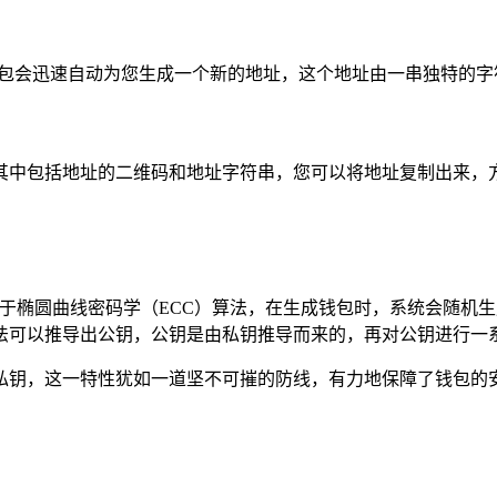
 钱包会迅速自动为您生成一个新的地址，这个地址由一串独特的
其中包括地址的二维码和地址字符串，您可以将地址复制出来，
基于椭圆曲线密码学（ECC）算法，在生成钱包时，系统会随机
法可以推导出公钥，公钥是由私钥推导而来的，再对公钥进行一系
私钥，这一特性犹如一道坚不可摧的防线，有力地保障了钱包的安