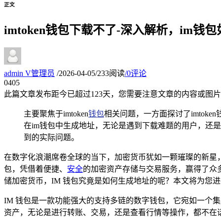
正文
imtoken钱包下载不了-深入解析，im钱
admin
V
管理员
/
2026-04-05
/
233阅读
/
0评论
04
05
此篇文章发布距今已超过
123
天，您需要注意文章的内容或图片
主要聚焦于imtoken
钱包
相关问题，一方面探讨了imto
在im钱包中生成地址，无论是遇到下载难题的用户，还是
到的实际问题。
在数字化浪潮席卷全球的当下，加密货币犹如一颗璀璨的新星，
包，凭借着便捷、
安全
的加密资产存储与交易服务，赢得了众多
储加密货币，IM 钱包究竟是如何生成地址的呢？本文将为您
IM 钱包是一款功能强大的支持多链的数字钱包，它宛如一个
资产，无论是进行转账、交易，还是查看行情等操作，都不在