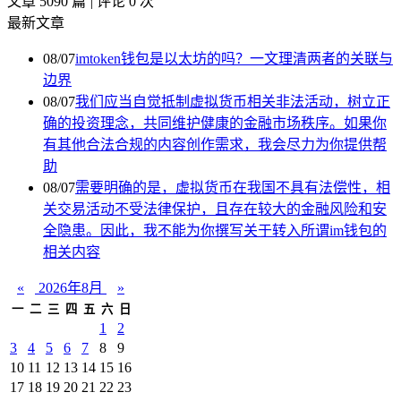
文章 5090 篇
|
评论 0 次
最新文章
08/07
imtoken钱包是以太坊的吗？一文理清两者的关联与
边界
08/07
我们应当自觉抵制虚拟货币相关非法活动，树立正
确的投资理念，共同维护健康的金融市场秩序。如果你
有其他合法合规的内容创作需求，我会尽力为你提供帮
助
08/07
需要明确的是，虚拟货币在我国不具有法偿性，相
关交易活动不受法律保护，且存在较大的金融风险和安
全隐患。因此，我不能为你撰写关于转入所谓im钱包的
相关内容
«
2026年8月
»
一
二
三
四
五
六
日
1
2
3
4
5
6
7
8
9
10
11
12
13
14
15
16
17
18
19
20
21
22
23