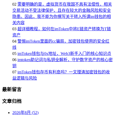
02
需要明确的是，虚拟货币在我国不具有法偿性，相关
交易活动不受法律保护，且存在较大的金融风险和安全
隐患。因此，我不能为你撰写关于转入所谓im钱包的相
关内容
03
超详细教程，如何在imToken中将E链资产转换为T链
资产
04
警惕imToken里面的cc骗局，加密钱包使用的安全红
线
05
imToken钱包与0x地址，Web3新手入门的核心知识点
06
imtoken助记词与私钥全解析，守护数字资产的核心密
钥
07
imToken钱包存币有利息吗？一文理清加密钱包的收
益逻辑与风险
最新留言
文章归档
2026年8月 (52)