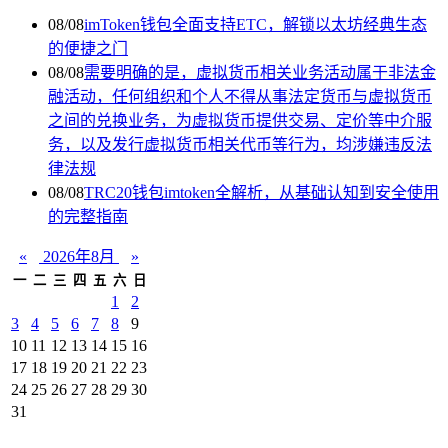
08/08
imToken钱包全面支持ETC，解锁以太坊经典生态
的便捷之门
08/08
需要明确的是，虚拟货币相关业务活动属于非法金
融活动，任何组织和个人不得从事法定货币与虚拟货币
之间的兑换业务，为虚拟货币提供交易、定价等中介服
务，以及发行虚拟货币相关代币等行为，均涉嫌违反法
律法规
08/08
TRC20钱包imtoken全解析，从基础认知到安全使用
的完整指南
«
2026年8月
»
一
二
三
四
五
六
日
1
2
3
4
5
6
7
8
9
10
11
12
13
14
15
16
17
18
19
20
21
22
23
24
25
26
27
28
29
30
31