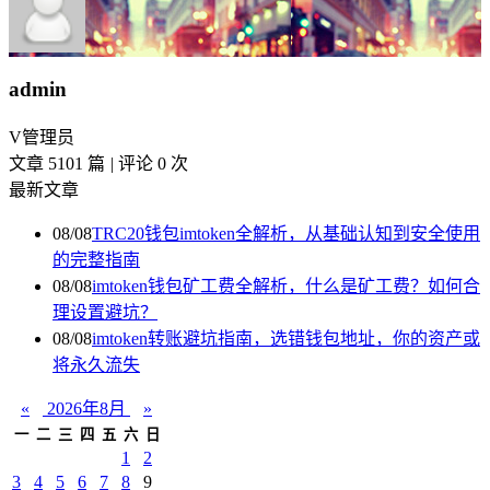
admin
V
管理员
文章 5101 篇
|
评论 0 次
最新文章
08/08
TRC20钱包imtoken全解析，从基础认知到安全使用
的完整指南
08/08
imtoken钱包矿工费全解析，什么是矿工费？如何合
理设置避坑？
08/08
imtoken转账避坑指南，选错钱包地址，你的资产或
将永久流失
«
2026年8月
»
一
二
三
四
五
六
日
1
2
3
4
5
6
7
8
9