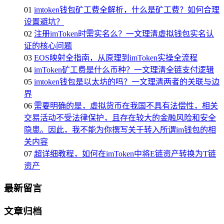
01
imtoken钱包矿工费全解析，什么是矿工费？如何合理
设置避坑？
02
注册imToken时需实名么？一文理清虚拟钱包实名认
证的核心问题
03
EOS映射全指南，从原理到imToken实操全流程
04
imToken矿工费是什么币种？一文理清全链支付逻辑
05
imtoken钱包是以太坊的吗？一文理清两者的关联与边
界
06
需要明确的是，虚拟货币在我国不具有法偿性，相关
交易活动不受法律保护，且存在较大的金融风险和安全
隐患。因此，我不能为你撰写关于转入所谓im钱包的相
关内容
07
超详细教程，如何在imToken中将E链资产转换为T链
资产
最新留言
文章归档