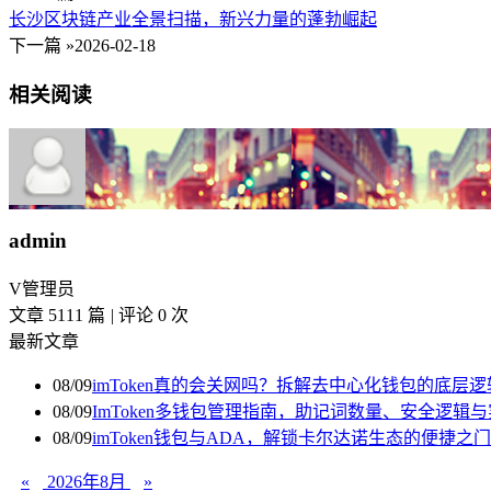
长沙区块链产业全景扫描，新兴力量的蓬勃崛起
下一篇 »
2026-02-18
相关阅读
admin
V
管理员
文章 5111 篇
|
评论 0 次
最新文章
08/09
imToken真的会关网吗？拆解去中心化钱包的底层
08/09
ImToken多钱包管理指南，助记词数量、安全逻辑
08/09
imToken钱包与ADA，解锁卡尔达诺生态的便捷之门
«
2026年8月
»