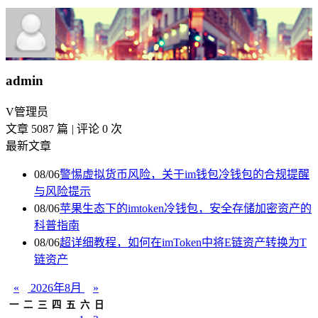
admin
V
管理员
文章 5087 篇
|
评论 0 次
最新文章
08/06
警惕虚拟货币风险，关于im钱包冷钱包的合规提醒
与风险提示
08/06
苹果生态下的imtoken冷钱包，安全存储加密资产的
科普指南
08/06
超详细教程，如何在imToken中将E链资产转换为T
链资产
«
2026年8月
»
一
二
三
四
五
六
日