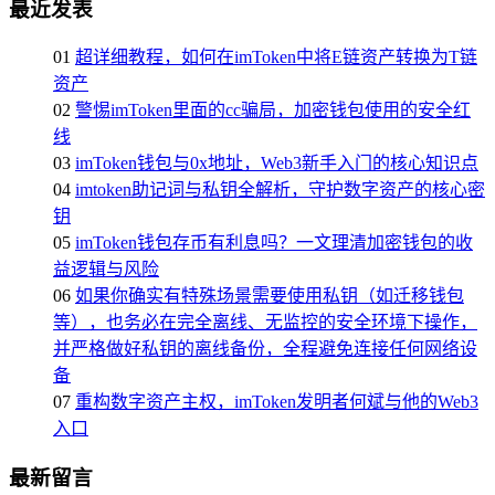
最近发表
01
超详细教程，如何在imToken中将E链资产转换为T链
资产
02
警惕imToken里面的cc骗局，加密钱包使用的安全红
线
03
imToken钱包与0x地址，Web3新手入门的核心知识点
04
imtoken助记词与私钥全解析，守护数字资产的核心密
钥
05
imToken钱包存币有利息吗？一文理清加密钱包的收
益逻辑与风险
06
如果你确实有特殊场景需要使用私钥（如迁移钱包
等），也务必在完全离线、无监控的安全环境下操作，
并严格做好私钥的离线备份，全程避免连接任何网络设
备
07
重构数字资产主权，imToken发明者何斌与他的Web3
入口
最新留言