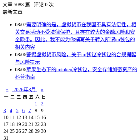
文章 5088 篇
|
评论 0 次
最新文章
08/07
需要明确的是，虚拟货币在我国不具有法偿性，相
关交易活动不受法律保护，且存在较大的金融风险和安
全隐患。因此，我不能为你撰写关于转入所谓im钱包的
相关内容
08/06
警惕虚拟货币风险，关于im钱包冷钱包的合规提醒
与风险提示
08/06
苹果生态下的imtoken冷钱包，安全存储加密资产的
科普指南
«
2026年8月
»
一
二
三
四
五
六
日
1
2
3
4
5
6
7
8
9
10
11
12
13
14
15
16
17
18
19
20
21
22
23
24
25
26
27
28
29
30
31