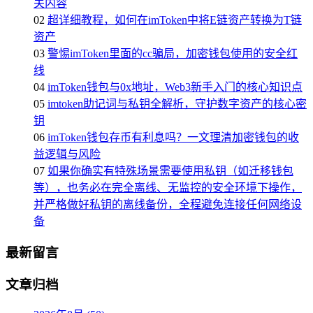
关内容
02
超详细教程，如何在imToken中将E链资产转换为T链
资产
03
警惕imToken里面的cc骗局，加密钱包使用的安全红
线
04
imToken钱包与0x地址，Web3新手入门的核心知识点
05
imtoken助记词与私钥全解析，守护数字资产的核心密
钥
06
imToken钱包存币有利息吗？一文理清加密钱包的收
益逻辑与风险
07
如果你确实有特殊场景需要使用私钥（如迁移钱包
等），也务必在完全离线、无监控的安全环境下操作，
并严格做好私钥的离线备份，全程避免连接任何网络设
备
最新留言
文章归档