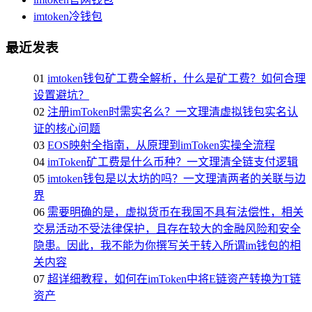
imtoken冷钱包
最近发表
01
imtoken钱包矿工费全解析，什么是矿工费？如何合理
设置避坑？
02
注册imToken时需实名么？一文理清虚拟钱包实名认
证的核心问题
03
EOS映射全指南，从原理到imToken实操全流程
04
imToken矿工费是什么币种？一文理清全链支付逻辑
05
imtoken钱包是以太坊的吗？一文理清两者的关联与边
界
06
需要明确的是，虚拟货币在我国不具有法偿性，相关
交易活动不受法律保护，且存在较大的金融风险和安全
隐患。因此，我不能为你撰写关于转入所谓im钱包的相
关内容
07
超详细教程，如何在imToken中将E链资产转换为T链
资产