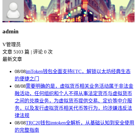
admin
V
管理员
文章 5103 篇
|
评论 0 次
最新文章
08/08
imToken钱包全面支持ETC，解锁以太坊经典生态
的便捷之门
08/08
需要明确的是，虚拟货币相关业务活动属于非法金
融活动，任何组织和个人不得从事法定货币与虚拟货币
之间的兑换业务，为虚拟货币提供交易、定价等中介服
务，以及发行虚拟货币相关代币等行为，均涉嫌违反法
律法规
08/08
TRC20钱包imtoken全解析，从基础认知到安全使用
的完整指南