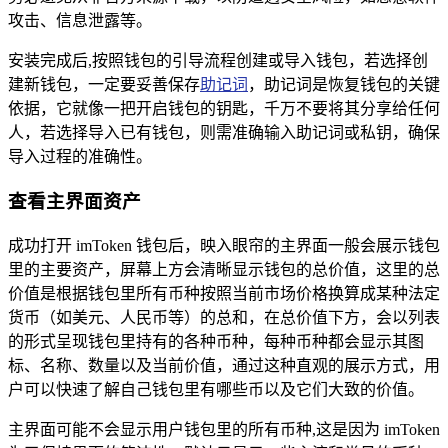
攻击、信息泄露等。
安装完成后,按照钱包的引导流程创建或导入钱包，若选择创
建新钱包，一定要妥善保存
助记词
，助记词是恢复钱包的关键
依据，它就像一把开启钱包的钥匙，千万不要将其分享给任何
人，若选择导入已有钱包，则需准确输入助记词或私钥，确保
导入过程的准确性。
查看主界面资产
成功打开 imToken 钱包后，映入眼帘的主界面一般会展示钱包
里的主要资产，屏幕上方会清晰显示钱包的总价值，这里的总
价值是根据钱包里所有币种按照当前市场价格换算成某种法定
货币（如美元、人民币等）的总和，在总价值下方，会以列表
的形式呈现钱包里持有的各种币种，每种币种都会显示其图
标、名称、数量以及当前价值，通过这种直观的展示方式，用
户可以快速了解自己钱包里有哪些币以及它们大致的价值。
主界面可能不会显示用户钱包里的所有币种,这是因为 imToken