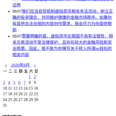
边界
08/07
我们应当自觉抵制虚拟货币相关非法活动，树立正
确的投资理念，共同维护健康的金融市场秩序。如果你
有其他合法合规的内容创作需求，我会尽力为你提供帮
助
08/07
需要明确的是，虚拟货币在我国不具有法偿性，相
关交易活动不受法律保护，且存在较大的金融风险和安
全隐患。因此，我不能为你撰写关于转入所谓im钱包的
相关内容
«
2026年8月
»
一
二
三
四
五
六
日
1
2
3
4
5
6
7
8
9
10
11
12
13
14
15
16
17
18
19
20
21
22
23
24
25
26
27
28
29
30
31