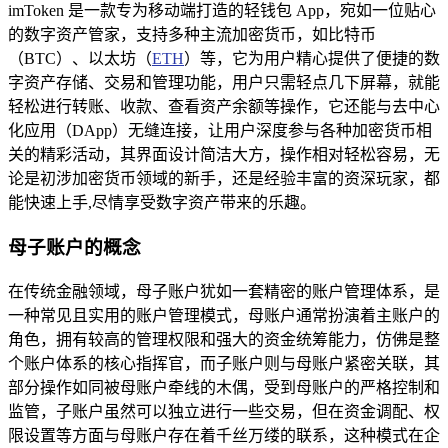
imToken 是一款专为移动端打造的轻钱包 App，宛如一位贴心
的数字资产管家，支持多种主流加密货币，如比特币
（BTC）、以太坊（
ETH
）等，它为用户精心提供了便捷的数
字资产存储、交易和管理功能，用户只需轻点几下屏幕，就能
轻松进行转账、收款、查看资产余额等操作，它还能与去中心
化应用（DApp）无缝连接，让用户深度参与各种加密货币相
关的精彩活动，其界面设计简洁大方，操作相对轻松容易，无
论是初涉加密货币领域的新手，还是经验丰富的资深玩家，都
能快速上手,尽情享受数字资产带来的乐趣。
母子账户的概念
在传统金融领域，母子账户犹如一套精密的账户管理体系，是
一种常见且实用的账户管理模式，母账户通常扮演着主账户的
角色，拥有较高的管理权限和强大的资金统筹能力，仿佛是整
个账户体系的核心指挥官，而子账户则与母账户紧密关联，其
部分操作如同被母账户牵线的木偶，受到母账户的严格控制和
监管，子账户虽然可以独立进行一些交易，但在资金调配、权
限设置等方面与母账户存在着千丝万缕的联系，这种模式在企