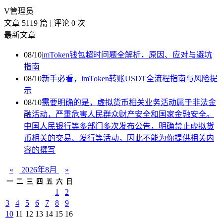
V
管理员
文章 5119 篇
|
评论 0 次
最新文章
08/10
imToken钱包超时问题全解析，原因、应对与避坑
指南
08/10
新手必看，imToken转账USDT全流程指南与风险提
示
08/10
需要明确的是，虚拟货币相关业务活动属于非法金
融活动，严重危害人民群众财产安全和国家金融安全。
中国人民银行等多部门多次发布公告，明确禁止虚拟货
币相关的交易、发行等活动，因此不能为你提供相关内
容的撰写
«
2026年8月
»
一
二
三
四
五
六
日
1
2
3
4
5
6
7
8
9
10
11
12
13
14
15
16