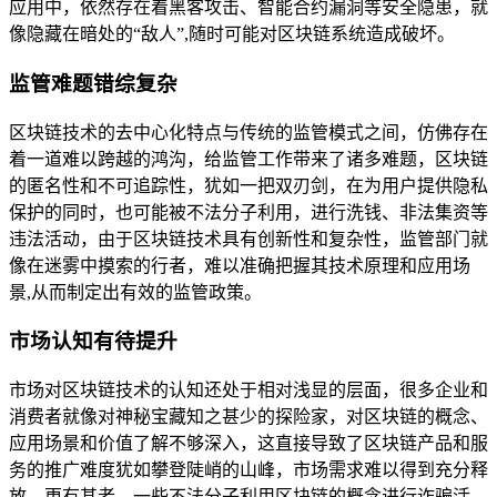
应用中，依然存在着黑客攻击、智能合约漏洞等安全隐患，就
像隐藏在暗处的“敌人”,随时可能对区块链系统造成破坏。
监管难题错综复杂
区块链技术的去中心化特点与传统的监管模式之间，仿佛存在
着一道难以跨越的鸿沟，给监管工作带来了诸多难题，区块链
的匿名性和不可追踪性，犹如一把双刃剑，在为用户提供隐私
保护的同时，也可能被不法分子利用，进行洗钱、非法集资等
违法活动，由于区块链技术具有创新性和复杂性，监管部门就
像在迷雾中摸索的行者，难以准确把握其技术原理和应用场
景,从而制定出有效的监管政策。
市场认知有待提升
市场对区块链技术的认知还处于相对浅显的层面，很多企业和
消费者就像对神秘宝藏知之甚少的探险家，对区块链的概念、
应用场景和价值了解不够深入，这直接导致了区块链产品和服
务的推广难度犹如攀登陡峭的山峰，市场需求难以得到充分释
放，更有甚者，一些不法分子利用区块链的概念进行诈骗活