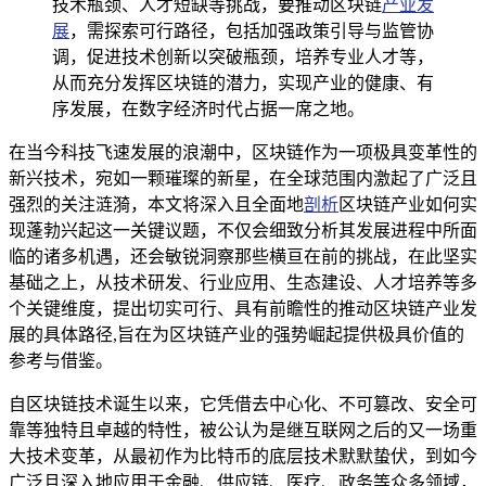
技术瓶颈、人才短缺等挑战，要推动区块链
产业发
展
，需探索可行路径，包括加强政策引导与监管协
调，促进技术创新以突破瓶颈，培养专业人才等，
从而充分发挥区块链的潜力，实现产业的健康、有
序发展，在数字经济时代占据一席之地。
在当今科技飞速发展的浪潮中，区块链作为一项极具变革性的
新兴技术，宛如一颗璀璨的新星，在全球范围内激起了广泛且
强烈的关注涟漪，本文将深入且全面地
剖析
区块链产业如何实
现蓬勃兴起这一关键议题，不仅会细致分析其发展进程中所面
临的诸多机遇，还会敏锐洞察那些横亘在前的挑战，在此坚实
基础之上，从技术研发、行业应用、生态建设、人才培养等多
个关键维度，提出切实可行、具有前瞻性的推动区块链产业发
展的具体路径,旨在为区块链产业的强势崛起提供极具价值的
参考与借鉴。
自区块链技术诞生以来，它凭借去中心化、不可篡改、安全可
靠等独特且卓越的特性，被公认为是继互联网之后的又一场重
大技术变革，从最初作为比特币的底层技术默默蛰伏，到如今
广泛且深入地应用于金融、供应链、医疗、政务等众多领域，