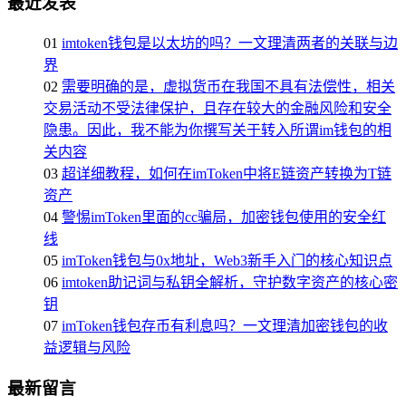
最近发表
01
imtoken钱包是以太坊的吗？一文理清两者的关联与边
界
02
需要明确的是，虚拟货币在我国不具有法偿性，相关
交易活动不受法律保护，且存在较大的金融风险和安全
隐患。因此，我不能为你撰写关于转入所谓im钱包的相
关内容
03
超详细教程，如何在imToken中将E链资产转换为T链
资产
04
警惕imToken里面的cc骗局，加密钱包使用的安全红
线
05
imToken钱包与0x地址，Web3新手入门的核心知识点
06
imtoken助记词与私钥全解析，守护数字资产的核心密
钥
07
imToken钱包存币有利息吗？一文理清加密钱包的收
益逻辑与风险
最新留言