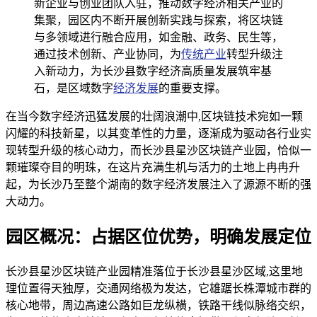
新企业与创业团队入驻，推动数字经济相关产业的
集聚，园区内不断开展创新实践与探索，将区块链
与多领域进行融合应用，如金融、政务、民生等，
通过技术创新、产业协同，为
传统产业
转型升级注
入新动力，为长沙县数字经济高质量发展筑牢基
石，是区域数字
经济发展
的重要支撑。
在当今数字经济迅猛发展的壮阔浪潮中,区块链技术宛如一颗
闪耀的科技新星，以其变革性的力量，逐渐成为驱动各行业实
现转型升级的核心动力，而长沙县星沙区块链产业园，恰似一
颗璀璨夺目的明珠，在这片充满生机与活力的土地上冉冉升
起，为长沙乃至整个湖南的数字经济发展注入了源源不断的强
大动力。
园区概况：占据区位优势，明确发展定位
长沙县星沙区块链产业园精准落位于长沙县星沙区域,这里地
理位置得天独厚，交通网络极为发达，它雄踞长株潭城市群的
核心地带，周边高速公路如巨龙纵横，铁路干线似脉络交织，