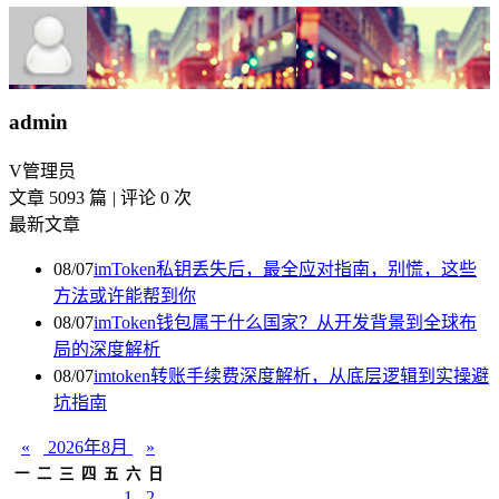
admin
V
管理员
文章 5093 篇
|
评论 0 次
最新文章
08/07
imToken私钥丢失后，最全应对指南，别慌，这些
方法或许能帮到你
08/07
imToken钱包属于什么国家？从开发背景到全球布
局的深度解析
08/07
imtoken转账手续费深度解析，从底层逻辑到实操避
坑指南
«
2026年8月
»
一
二
三
四
五
六
日
1
2