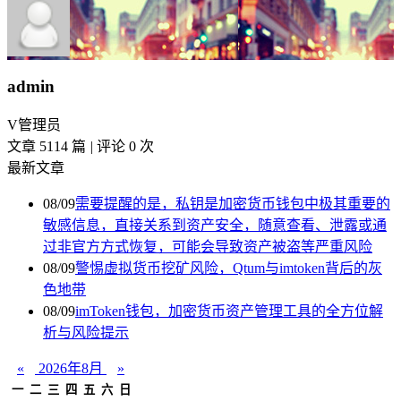
admin
V
管理员
文章 5114 篇
|
评论 0 次
最新文章
08/09
需要提醒的是，私钥是加密货币钱包中极其重要的
敏感信息，直接关系到资产安全，随意查看、泄露或通
过非官方方式恢复，可能会导致资产被盗等严重风险
08/09
警惕虚拟货币挖矿风险，Qtum与imtoken背后的灰
色地带
08/09
imToken钱包，加密货币资产管理工具的全方位解
析与风险提示
«
2026年8月
»
一
二
三
四
五
六
日