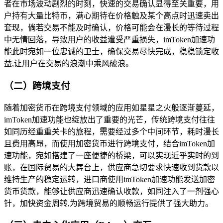
者在市场波动剧烈的时刻，快速的交易确认显得至关重要，用
户持有大量比特币，满心期待在价格触及某个高点时迅速卖出
套现，倘若交易不能及时确认，价格可能会在漫长的等待过程
中无情回落，导致用户的收益遭受严重损失，imToken加速功
能此时宛如一位忠诚的卫士，确保交易尽快完成，稳稳锁定收
益,让用户在交易的浪潮中乘风破浪。
（二）跨境支付
随着加密货币在跨境支付领域的应用如星星之火般逐渐蔓延，
imToken加速功能也绽放出了重要的光芒，传统跨境支付往往
如同历经重重关卡的旅程，需要经过多个中间环节，耗时漫长
且费用高昂，而使用加密货币进行跨境支付，结合imToken加
速功能，宛如搭建了一座便捷的桥梁，可以实现近乎实时的到
账，在国际贸易的大舞台上，供应商急切要求快速收到货款以
维持生产的稳定运转，进口商使用imToken加速功能发送加密
货币货款，能够让供应商迅速确认收款，如同注入了一剂强心
针，加快资金周转,为跨境贸易的顺畅运行提供了强大助力。