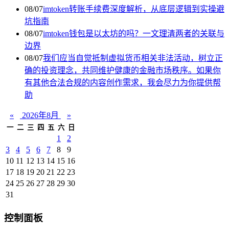
08/07
imtoken转账手续费深度解析，从底层逻辑到实操避
坑指南
08/07
imtoken钱包是以太坊的吗？一文理清两者的关联与
边界
08/07
我们应当自觉抵制虚拟货币相关非法活动，树立正
确的投资理念，共同维护健康的金融市场秩序。如果你
有其他合法合规的内容创作需求，我会尽力为你提供帮
助
«
2026年8月
»
一
二
三
四
五
六
日
1
2
3
4
5
6
7
8
9
10
11
12
13
14
15
16
17
18
19
20
21
22
23
24
25
26
27
28
29
30
31
控制面板