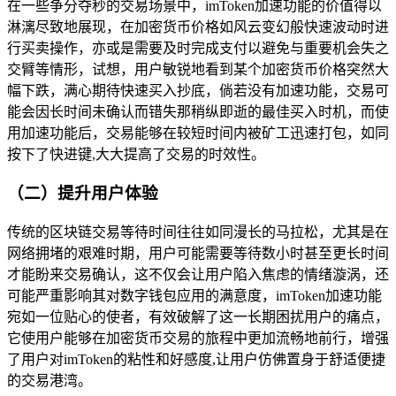
在一些争分夺秒的交易场景中，imToken加速功能的价值得以
淋漓尽致地展现，在加密货币价格如风云变幻般快速波动时进
行买卖操作，亦或是需要及时完成支付以避免与重要机会失之
交臂等情形，试想，用户敏锐地看到某个加密货币价格突然大
幅下跌，满心期待快速买入抄底，倘若没有加速功能，交易可
能会因长时间未确认而错失那稍纵即逝的最佳买入时机，而使
用加速功能后，交易能够在较短时间内被矿工迅速打包，如同
按下了快进键,大大提高了交易的时效性。
（二）提升用户体验
传统的区块链交易等待时间往往如同漫长的马拉松，尤其是在
网络拥堵的艰难时期，用户可能需要等待数小时甚至更长时间
才能盼来交易确认，这不仅会让用户陷入焦虑的情绪漩涡，还
可能严重影响其对数字钱包应用的满意度，imToken加速功能
宛如一位贴心的使者，有效破解了这一长期困扰用户的痛点，
它使用户能够在加密货币交易的旅程中更加流畅地前行，增强
了用户对imToken的粘性和好感度,让用户仿佛置身于舒适便捷
的交易港湾。