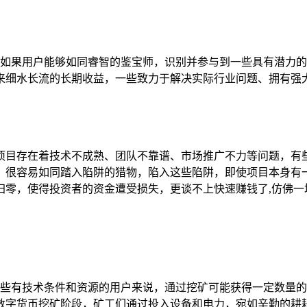
机会，如果用户能够如同睿智的鉴宝师，识别并参与到一些具有潜
来细水长流的长期收益，一些致力于解决实际行业问题、拥有强
项目存在着技术不成熟、团队不靠谱、市场推广不力等问题，有些
，很容易如同踏入陷阱的猎物，陷入这些陷阱，即使项目本身有
归零，使得投资者的资金遭受损失，更谈不上快速赚钱了,仿佛一
对于一些有技术条件和资源的用户来说，通过挖矿可能获得一定数
数字货币挖矿阶段，矿工们通过投入设备和电力，宛如辛勤的耕耘