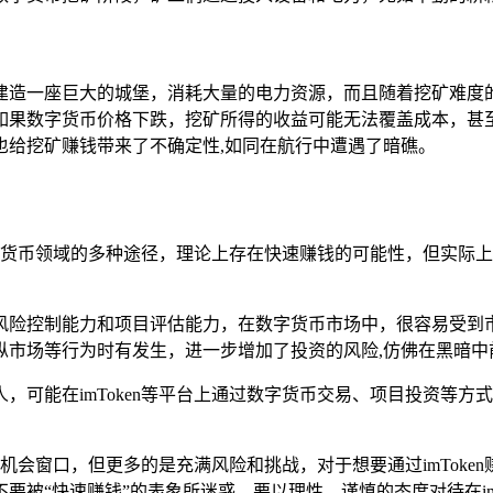
建造一座巨大的城堡，消耗大量的电力资源，而且随着挖矿难度
如果数字货币价格下跌，挖矿所得的收益可能无法覆盖成本，甚
也给挖矿赚钱带来了不确定性,如同在航行中遭遇了暗礁。
与数字货币领域的多种途径，理论上存在快速赚钱的可能性，但实际
风险控制能力和项目评估能力，在数字货币市场中，很容易受到
纵市场等行为时有发生，进一步增加了投资的风险,仿佛在黑暗中
，可能在imToken等平台上通过数字货币交易、项目投资等
钱的机会窗口，但更多的是充满风险和挑战，对于想要通过imTok
被“快速赚钱”的表象所迷惑，要以理性、谨慎的态度对待在im