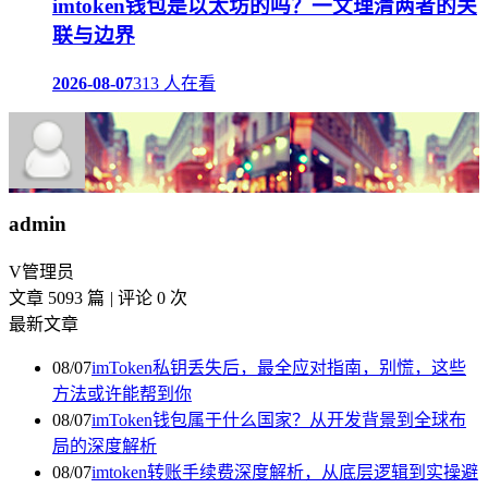
imtoken钱包是以太坊的吗？一文理清两者的关
联与边界
2026-08-07
313 人在看
admin
V
管理员
文章 5093 篇
|
评论 0 次
最新文章
08/07
imToken私钥丢失后，最全应对指南，别慌，这些
方法或许能帮到你
08/07
imToken钱包属于什么国家？从开发背景到全球布
局的深度解析
08/07
imtoken转账手续费深度解析，从底层逻辑到实操避