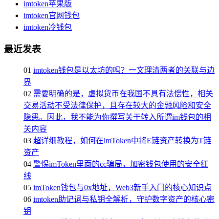
imtoken苹果版
imtoken官网钱包
imtoken冷钱包
最近发表
01
imtoken钱包是以太坊的吗？一文理清两者的关联与边
界
02
需要明确的是，虚拟货币在我国不具有法偿性，相关
交易活动不受法律保护，且存在较大的金融风险和安全
隐患。因此，我不能为你撰写关于转入所谓im钱包的相
关内容
03
超详细教程，如何在imToken中将E链资产转换为T链
资产
04
警惕imToken里面的cc骗局，加密钱包使用的安全红
线
05
imToken钱包与0x地址，Web3新手入门的核心知识点
06
imtoken助记词与私钥全解析，守护数字资产的核心密
钥