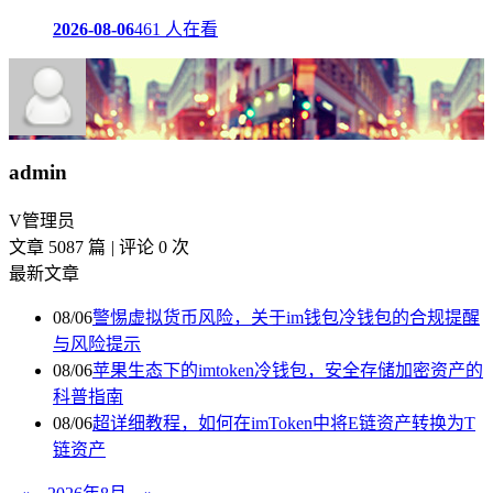
2026-08-06
461 人在看
admin
V
管理员
文章 5087 篇
|
评论 0 次
最新文章
08/06
警惕虚拟货币风险，关于im钱包冷钱包的合规提醒
与风险提示
08/06
苹果生态下的imtoken冷钱包，安全存储加密资产的
科普指南
08/06
超详细教程，如何在imToken中将E链资产转换为T
链资产