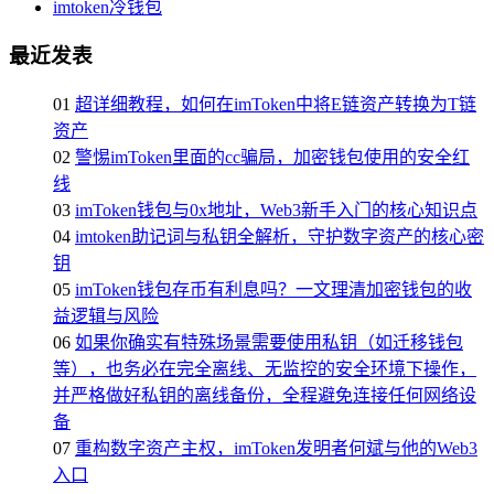
imtoken冷钱包
最近发表
01
超详细教程，如何在imToken中将E链资产转换为T链
资产
02
警惕imToken里面的cc骗局，加密钱包使用的安全红
线
03
imToken钱包与0x地址，Web3新手入门的核心知识点
04
imtoken助记词与私钥全解析，守护数字资产的核心密
钥
05
imToken钱包存币有利息吗？一文理清加密钱包的收
益逻辑与风险
06
如果你确实有特殊场景需要使用私钥（如迁移钱包
等），也务必在完全离线、无监控的安全环境下操作，
并严格做好私钥的离线备份，全程避免连接任何网络设
备
07
重构数字资产主权，imToken发明者何斌与他的Web3
入口