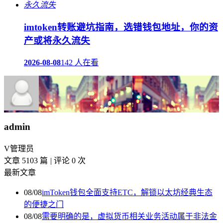
imtoken转账避坑指南，选错钱包地址，你的资
产或将永久流失
2026-08-08
142 人在看
admin
V
管理员
文章 5103 篇
|
评论 0 次
最新文章
08/08
imToken钱包全面支持ETC，解锁以太坊经典生态
的便捷之门
08/08
需要明确的是，虚拟货币相关业务活动属于非法金