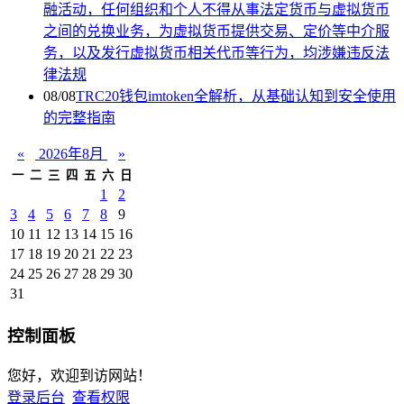
融活动，任何组织和个人不得从事法定货币与虚拟货币
之间的兑换业务，为虚拟货币提供交易、定价等中介服
务，以及发行虚拟货币相关代币等行为，均涉嫌违反法
律法规
08/08
TRC20钱包imtoken全解析，从基础认知到安全使用
的完整指南
«
2026年8月
»
一
二
三
四
五
六
日
1
2
3
4
5
6
7
8
9
10
11
12
13
14
15
16
17
18
19
20
21
22
23
24
25
26
27
28
29
30
31
控制面板
您好，欢迎到访网站！
登录后台
查看权限