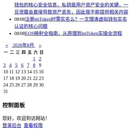
钱包的核心安全信息，私钥是用户资产安全的关键，一
旦泄露会直接导致资产丢失，因此我不能提供相关内容
08/08
注册imToken时需实名么？一文理清虚拟钱包实名
认证的核心问题
08/08
EOS映射全指南，从原理到imToken实操全流程
«
2026年8月
»
一
二
三
四
五
六
日
1
2
3
4
5
6
7
8
9
10
11
12
13
14
15
16
17
18
19
20
21
22
23
24
25
26
27
28
29
30
31
控制面板
您好，欢迎到访网站！
登录后台
查看权限