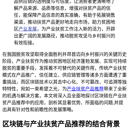
品供应链的透明度与可信度，让消费者更清晰地了
解产品来源、品质等信息，增强对扶贫产品的信
任，能保障产品信息的真实准确，有助于拓展销售
渠道，推动扶贫产品更好地走向市场，助力贫困地
区
产业发展
，为产业扶贫工作注入新的活力，开辟
出更广阔的发展路径，推动脱贫攻坚与乡村振兴的
有效衔接。
在我国脱贫攻坚取得全面胜利并昂首迈向乡村振兴的关键历史
阶段，产业扶贫作为推动贫困地区经济蓬勃发展、实现可持续
脱贫的重要手段，发挥着不可替代的关键作用，传统产业扶贫
模式在产品推广、信任建立、供应链管理等诸多方面遭遇了重
重挑战，而区块链技术以其去中心化、不可篡改、可追溯等独
特特性，宛如一束希望之光，为
产业扶贫产品推荐
带来了全新
的机遇与解决方案，本文将深入且全面地探讨区块链在产业扶
贫产品推荐中的应用，剖析其显著优势、所面临的问题,并提
出具有针对性和前瞻性的发展策略。
区块链与产业扶贫产品推荐的结合背景