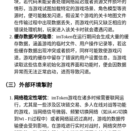
块，若代码未能妥善处理网络延迟或者资源文件损坏的
情形，当游戏试图加载特定的游戏场景、角色模型等资
源时，便可能触发闪退，假设某个游戏的关卡地图文件
在传输过程中出现数据丢失，而游戏代码又缺乏相应的
错误处理机制，玩家进入该关卡时就会遭遇闪退。
缓存数据冲突隐患
：imToken在运行期间会生成大量的缓
存数据，涵盖游戏的临时文件、用户操作记录等，若这
些缓存数据出现冲突或者损坏，同样可能致使游戏闪
退，游戏的缓存中留存了错误的用户设置信息，当游戏
读取这些信息来初始化游戏界面和功能时，便会因数据
异常而无法正常启动，进而导致闪退。
（三）外部环境掣肘
网络稳定性堪忧
：imToken游戏在诸多时候需要联网运
行，尤其是一些涉及区块链交易、多人在线对战等功能
的游戏，当网络信号微弱、频繁切换网络（如从4G切换
到Wi - Fi过程中）或者网络延迟过高时，游戏的数据传
输便会受到影响，在游戏进行实时对战时，网络突然中